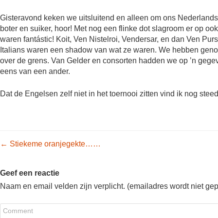
Gisteravond keken we uitsluitend en alleen om ons Nederlands E
boter en suiker, hoor! Met nog een flinke dot slagroom er op ook
waren fantástic! Koit, Ven Nistelroi, Vendersar, en dan Ven Pu
Italians waren een shadow van wat ze waren. We hebben genot
over de grens. Van Gelder en consorten hadden we op ’n gege
eens van een ander.
Dat de Engelsen zelf niet in het toernooi zitten vind ik nog st
Post navigation
←
Stiekeme oranjegekte……
Geef een reactie
Naam en email velden zijn verplicht. (emailadres wordt niet ge