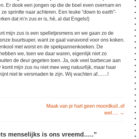
en. Er dook een jongen op die de boel even overnam en
 ze sprintte naar achteren. Een leuke “down to earth”-
rken dat m’n zus er is, hè, al dat Engels!)
nt mijn zus is een spelletjesmens en we gaan zo de
nze buurtsuper, want ze gaat vanavond voor ons koken.
erenkool met worst en de spekpannenkoeken. De
 hebben we, toen we daar waren, eigenlijk niet zo
uiten de deur gegeten toen. Ja, ook veel barbecue aan
r komt mijn zus nu niet mee weg natuurlijk, maar haar
ijnt niet te versmaden te zijn. Wij wachten af……!
igation
Maak van je hart geen moordkuil..of
wel….
→
ets menselijks is ons vreemd…..
”