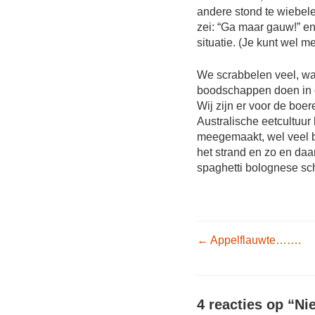
andere stond te wiebel
zei: “Ga maar gauw!” en
situatie. (Je kunt wel me
We scrabbelen veel, wa
boodschappen doen in o
Wij zijn er voor de bo
Australische eetcultuur
meegemaakt, wel veel b
het strand en zo en daa
spaghetti bolognese sch
Post nav
←
Appelflauwte…….
4 reacties op “
Ni