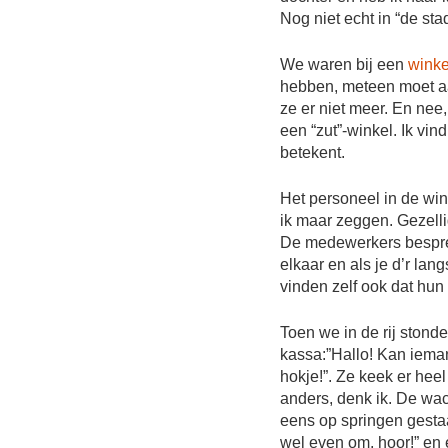
Nog niet echt in “de st
We waren bij een
winke
hebben, meteen moet aa
ze er niet meer. En ne
een “zut”-winkel. Ik vi
betekent.
Het personeel in de wink
ik maar zeggen. Gezelli
De medewerkers bespre
elkaar en als je d’r lan
vinden zelf ook dat hun 
Toen we in de rij stond
kassa:”Hallo! Kan ieman
hokje!”. Ze keek er heel
anders, denk ik. De wac
eens op springen gesta
wel even om, hoor!” en 