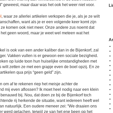
ad” geweest, maar daar was het ook het weer niet voor.
Li
l
, waar ze allerlei artikelen verkopen die je, als je ze wilt
nschaffen, want als je er een volgende keer komt zijn
e, ze komen ook niet meer. Onze andere zus noemt dat
nd het geen woord, maar je weet wel meteen wat het
A
el is ook van een ander kaliber dan in de Bijenkorf, zal
ger. Vakken vullen is er gewoon een sociale bezigheid.
ken op luide toon hun huiselijke omstandigheden met
gs wilt zetten ze met een grapje even de boel opzij. En ze
artikelen qua prijs “geen geld” zijn.
en om af te rekenen riep het meisje achter de
d mij even aflossen? Ik moet heel nodig naar een klein
 benauwd bij. Nou, dat doen ze bij de Bijenkorf toch
htende rij herkende de situatie, want iedereen heeft wel
an natuurlijk. Een oudere meneer zei: “We draaien ons
er werd gelachen, terwijl ze van het ene been op het