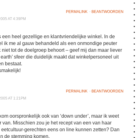
PERMALINK
⋅
BEANTWOORDEN
2005 AT 4:39PM
ls een heel gezellige en klantvriendelijke winkel. In de
oel ik me al gauw behandeld als een onmondige peuter
k niet tot de doelgroep behoort – geef mij dan maar liever
 earth’ sfeer die duidelijk maakt dat winkelpersoneel uit
n bestaat.
makelijk!
PERMALINK
⋅
BEANTWOORDEN
2005 AT 1:21PM
 kom oorspronkelijk ook van ‘down under’, maar ik weet
r van. Misschien zou je het recept van een van haar
 eetcultuur-gerechten eens on line kunnen zetten? Dan
 in de stemming komen.