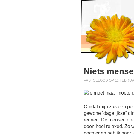
Niets mense
VASTGELOGD OP 11 FEBRUAR
Omdat mijn zus een poos
gewone “dagelijkse” din
rennen. De mensen die z
doen heel relaxed. Zo w
dochter en heb ik haar 