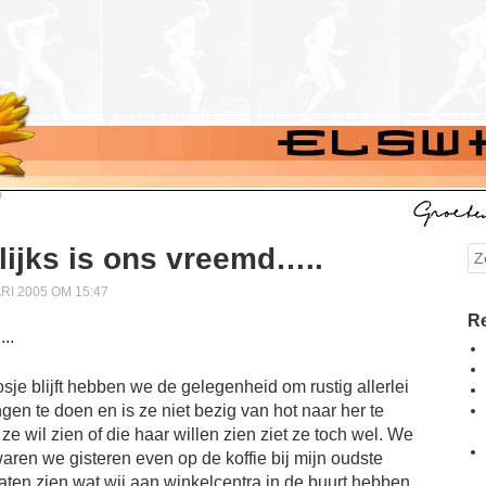
lijks is ons vreemd…..
Se
I 2005 OM 15:47
Re
je blijft hebben we de gelegenheid om rustig allerlei
gen te doen en is ze niet bezig van hot naar her te
e wil zien of die haar willen zien ziet ze toch wel. We
aren we gisteren even op de koffie bij mijn oudste
laten zien wat wij aan winkelcentra in de buurt hebben.