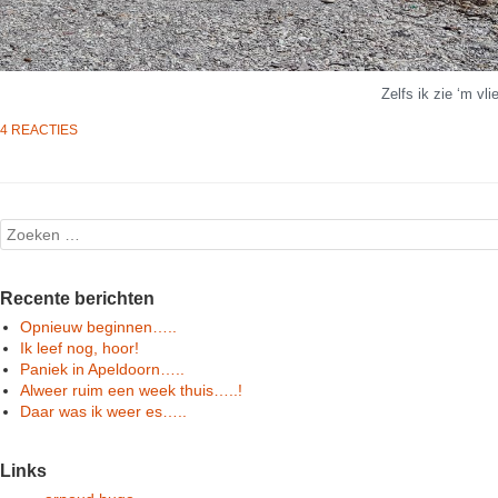
Zelfs ik zie ‘m vli
4 REACTIES
Post navigation
Search
Recente berichten
Opnieuw beginnen…..
Ik leef nog, hoor!
Paniek in Apeldoorn…..
Alweer ruim een week thuis…..!
Daar was ik weer es…..
Links