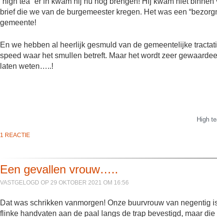
“high tea” er in kwam hij nu nog brengen! Hij kwam niet binnen
brief die we van de burgemeester kregen. Het was een “bezorg
gemeente!
En we hebben al heerlijk gesmuld van de gemeentelijke tractatie.
speed waar het smullen betreft. Maar het wordt zeer gewaardeer
laten weten…..!
High t
1 REACTIE
Een gevallen vrouw…..
VASTGELOGD OP 29 OKTOBER 2021 OM 16:56
Dat was schrikken vanmorgen! Onze buurvrouw van negentig is 
flinke handvaten aan de paal langs de trap bevestigd, maar di