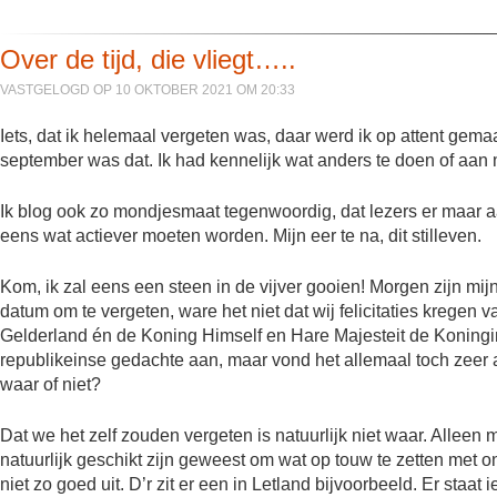
Over de tijd, die vliegt…..
VASTGELOGD OP 10 OKTOBER 2021 OM 20:33
Iets, dat ik helemaal vergeten was, daar werd ik op attent gemaa
september was dat. Ik had kennelijk wat anders te doen of aan 
Ik blog ook zo mondjesmaat tegenwoordig, dat lezers er maar aan
eens wat actiever moeten worden. Mijn eer te na, dit stilleven.
Kom, ik zal eens een steen in de vijver gooien! Morgen zijn mijn
datum om te vergeten, ware het niet dat wij felicitaties krege
Gelderland én de Koning Himself en Hare Majesteit de Koningin.
republikeinse gedachte aan, maar vond het allemaal toch zeer att
waar of niet?
Dat we het zelf zouden vergeten is natuurlijk niet waar. Alleen
natuurlijk geschikt zijn geweest om wat op touw te zetten met 
niet zo goed uit. D’r zit er een in Letland bijvoorbeeld. Er st