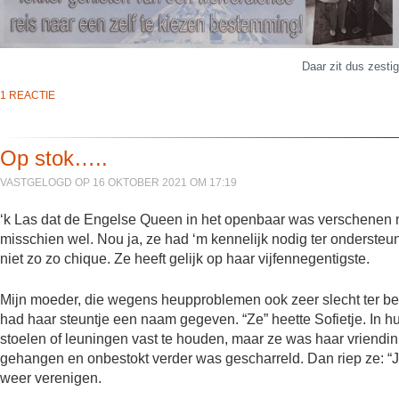
Daar zit dus zesti
1 REACTIE
Op stok…..
VASTGELOGD OP 16 OKTOBER 2021 OM 17:19
‘k Las dat de Engelse Queen in het openbaar was verschenen me
misschien wel. Nou ja, ze had ‘m kennelijk nodig ter ondersteuni
niet zo zo chique. Ze heeft gelijk op haar vijfennegentigste.
Mijn moeder, die wegens heupproblemen ook zeer slecht ter b
had haar steuntje een naam gegeven. “Ze” heette Sofietje. In h
stoelen of leuningen vast te houden, maar ze was haar vriendin
gehangen en onbestokt verder was gescharreld. Dan riep ze: “J
weer verenigen.