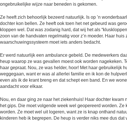
ongebruikelijke wijze naar beneden is gekomen.
Ze heeft zich behoorlijk bezeerd natuurlijk. Is op ’n wonderbaar
dochter kon bellen. Ze heeft ook toen het net gebeurd was ger
kloppen wel. Dat was zodanig hard, dat wij het als “kluskloppen
zoon van de handvaten regelmatig voor z’n moeder. Haar huis ziet
waarschuwingssysteem moet iets anders bedacht.
Er werd natuurlijk een ambulance gebeld. De medewerkers daa
heup waarop ze was gevallen moest ook worden nagekeken. Ter
haar gepraat. Nou, ze was helder, hoor! Met haar gebruikelijk h
weggegaan, want er was al allerlei familie en ik kon de hulpver
even als ik de krant breng en dat schept een band. En we wonen
aandacht voor elkaar.
Nou, en daar ging ze naar het ziekenhuis! Haar dochter kwam ne
het gips. Die moet volgende week wel geopereerd worden. Ze kri
worden. Ze moet wel uit logeren, want ze is knap onthand natuur
kinderen heb ik begrepen. De heup is verder niks mee dus dat vi