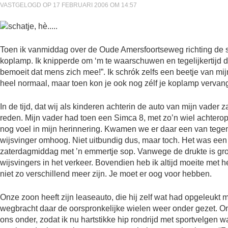
VASTGELOGD OP 17 FEBRUARI 2006 OM 14:57
Toen ik vanmiddag over de Oude Amersfoortseweg richting de 
koplamp. Ik knipperde om ‘m te waarschuwen en tegelijkertijd dac
bemoeit dat mens zich mee!”. Ik schrók zelfs een beetje van mijn 
heel normaal, maar toen kon je ook nog zélf je koplamp vervan
In de tijd, dat wij als kinderen achterin de auto van mijn vader
reden. Mijn vader had toen een Simca 8, met zo’n wiel achterop
nog voel in mijn herinnering. Kwamen we er daar een van tegen d
wijsvinger omhoog. Niet uitbundig dus, maar toch. Het was een
zaterdagmiddag met ’n emmertje sop. Vanwege de drukte is gr
wijsvingers in het verkeer. Bovendien heb ik altijd moeite met
niet zo verschillend meer zijn. Je moet er oog voor hebben.
Onze zoon heeft zijn leaseauto, die hij zelf wat had opgeleukt 
wegbracht daar de oorspronkelijke wielen weer onder gezet. Om
ons onder, zodat ik nu hartstikke hip rondrijd met sportvelgen w