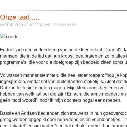
Onze taal…..
VASTGELOGD OP 10 FEBRUARI 2006 OM 16:09
Er doet zich een verloedering voor in de kleutertaal. Daar al? Ja
mamsen, die in de tijd dat hun kroost leert praten en ze in alles
programma’s, die voor die doelgroep zijn bedoeld zitten soms u
Volwassen mannenstemmen, die heel stoer roepen: “hou je kop!” 
ingesproken, omdat het van buitenlandse makelij is. Alsof dat d
Dat zou toch niet moeten mogen. Mijn kleinzoons bedienen zich 
hebben van welk kaliber die zijn! En ach, die arme moeders en 
géén mooi woord!”, hoor ik mijn dochters nogal eens roepen.
Bassie en Adriaan bedienden zich trouwens in hun goedverkoch
gretig werden opgepikt door hun vriendjes en vriendinnetjes. En
een “frikadel” en zijn vader “een bal gehakt” noemt, hoe grappig