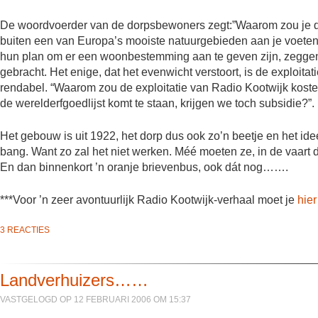
De woordvoerder van de dorpsbewoners zegt:”Waarom zou je door
buiten een van Europa’s mooiste natuurgebieden aan je voeten l
hun plan om er een woonbestemming aan te geven zijn, zeggen
gebracht. Het enige, dat het evenwicht verstoort, is de exploitat
rendabel. “Waarom zou de exploitatie van Radio Kootwijk kost
de werelderfgoedlijst komt te staan, krijgen we toch subsidie?”.
Het gebouw is uit 1922, het dorp dus ook zo’n beetje en het ide
bang. Want zo zal het niet werken. Méé moeten ze, in de vaart der
En dan binnenkort ’n oranje brievenbus, ook dát nog…….
***Voor ’n zeer avontuurlijk Radio Kootwijk-verhaal moet je
hier
3 REACTIES
Landverhuizers……
VASTGELOGD OP 12 FEBRUARI 2006 OM 15:37