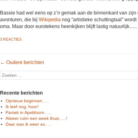
Bassie had wel eens op z’n gemak aan de binnenkant van zijn o
avonturen, die bij
Wikipedia
nog “artistieke schuttingtaal” word
oma. Maar door eurotekens heenkijken blijft lastig natuurlijk…..
3 REACTIES
Post navigation
←
Oudere berichten
Search
Recente berichten
Opnieuw beginnen…..
Ik leef nog, hoor!
Paniek in Apeldoorn…..
Alweer ruim een week thuis…..!
Daar was ik weer es…..