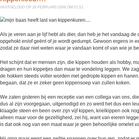
VASTGELOGD OP 26 FEBRUARI 2006 OM 01:51
Als je veren aan je lijf hebt als dier, dan heb je het vandaag de
opgehokt en/of geënt of je wordt gedumpt. Gewoon ergens in ee
zodat ze daar niet weten waar je vandaan komt of van wie je be
Het schijnt dat er mensen zijn, die kippen houden als hobby, m
dragen en hun kippetjes dan maar te vondeling leggen. We zage
de hokken steeds voller worden met gedropte kippen en hanen.
begaan, dat ze er zeker geen kippensoep van zullen koken.
We zaten gisteren bij een receptie van een collega van ons, di
dus al zijn voorgegaan, uitgenodigd en zo werd het dus een leuk
klaagde steen en been over zijn vijf kippen, krielkippen ook no
alleen maar voor de gezelligheid, zei hij, want van eieren leg
is dat ook nog van een maat waar je geen behoorlijke omelet v
Hij ging maar eerst een zeiltje spannen over hun ren, zodat er