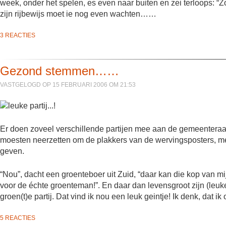
week, onder het spelen, es even naar buiten en zei terloops: “Z
zijn rijbewijs moet ie nog even wachten……
3 REACTIES
Gezond stemmen……
VASTGELOGD OP 15 FEBRUARI 2006 OM 21:53
Er doen zoveel verschillende partijen mee aan de gemeenteraad
moesten neerzetten om de plakkers van de wervingsposters, met
geven.
“Nou”, dacht een groenteboer uit Zuid, “daar kan die kop van mij 
voor de échte groenteman!”. En daar dan levensgroot zijn (leuke)
groen(t)e partij. Dat vind ik nou een leuk geintje! Ik denk, da
5 REACTIES