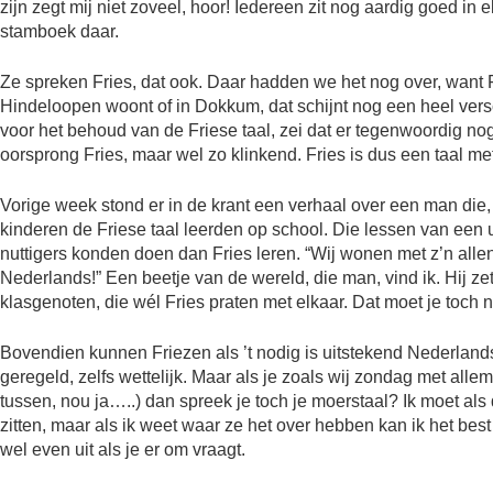
zijn zegt mij niet zoveel, hoor! Iedereen zit nog aardig goed in e
stamboek daar.
Ze spreken Fries, dat ook. Daar hadden we het nog over, want Frie
Hindeloopen woont of in Dokkum, dat schijnt nog een heel verschi
voor het behoud van de Friese taal, zei dat er tegenwoordig no
oorsprong Fries, maar wel zo klinkend. Fries is dus een taal met
Vorige week stond er in de krant een verhaal over een man die, a
kinderen de Friese taal leerden op school. Die lessen van een u
nuttigers konden doen dan Fries leren. “Wij wonen met z’n allen
Nederlands!” Een beetje van de wereld, die man, vind ik. Hij ze
klasgenoten, die wél Fries praten met elkaar. Dat moet je toch n
Bovendien kunnen Friezen als ’t nodig is uitstekend Nederland
geregeld, zelfs wettelijk. Maar als je zoals wij zondag met alle
tussen, nou ja…..) dan spreek je toch je moerstaal? Ik moet al
zitten, maar als ik weet waar ze het over hebben kan ik het be
wel even uit als je er om vraagt.