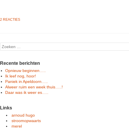
2 REACTIES
Post navigation
Search
Recente berichten
Opnieuw beginnen…..
Ik leef nog, hoor!
Paniek in Apeldoorn…..
Alweer ruim een week thuis…..!
Daar was ik weer es…..
Links
arnoud hugo
stroomopwaarts
merel