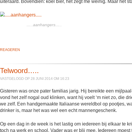
uiteraard. Bovendien: koel bier, het zegt me weinig. Maar het st
…..aanhangers…..
REAGEREN
Telwoord…..
VASTGELOGD OP 28 JUNI 2014 OM 16:23
Gisteren was onze pater familias jarig. Hij bereikte een mijlpaal-
vond het zelf nogal oud klinken, want hij voelt ‘m niet zo, di
we zelf. Een handgemaakte Italiaanse wereldbol op pootjes, waa
drinker is, maar het was wel een echt mannengeschenk.
Op een dag in de week is het lastig om iedereen bij elkaar te k
toch na werk en school. Vader was er blij mee. Iedereen moest 