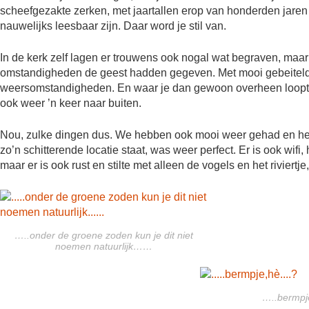
scheefgezakte zerken, met jaartallen erop van honderden jare
nauwelijks leesbaar zijn. Daar word je stil van.
In de kerk zelf lagen er trouwens ook nogal wat begraven, maa
omstandigheden de geest hadden gegeven. Met mooi gebeitelde 
weersomstandigheden. En waar je dan gewoon overheen loopt en 
ook weer ’n keer naar buiten.
Nou, zulke dingen dus. We hebben ook mooi weer gehad en het 
zo’n schitterende locatie staat, was weer perfect. Er is ook wifi
maar er is ook rust en stilte met alleen de vogels en het riviertj
…..onder de groene zoden kun je dit niet
noemen natuurlijk……
…..bermpj