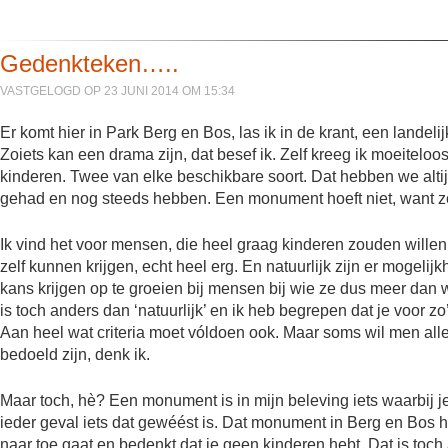
Gedenkteken…..
VASTGELOGD OP 23 JUNI 2014 OM 15:34
Er komt hier in Park Berg en Bos, las ik in de krant, een lande
Zoiets kan een drama zijn, dat besef ik. Zelf kreeg ik moeiteloos
kinderen. Twee van elke beschikbare soort. Dat hebben we alt
gehad en nog steeds hebben. Een monument hoeft niet, want zo 
Ik vind het voor mensen, die heel graag kinderen zouden willen
zelf kunnen krijgen, echt heel erg. En natuurlijk zijn er mogel
kans krijgen op te groeien bij mensen bij wie ze dus meer dan 
is toch anders dan ‘natuurlijk’ en ik heb begrepen dat je voor 
Aan heel wat criteria moet vóldoen ook. Maar soms wil men all
bedoeld zijn, denk ik.
Maar toch, hè? Een monument is in mijn beleving iets waarbij je
ieder geval iets dat gewéést is. Dat monument in Berg en Bos hou
naar toe gaat en bedenkt dat je geen kinderen hebt. Dat is toch 