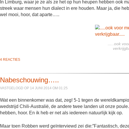
In Limburg, waar je ze als ze het op hun heupen hebben ook maar
streek waar mensen hun dialect in ere houden. Maar ja, die heb
wel mooi, hoor, dat aparte…..
…..ook voo
verkrijg
4 REACTIES
Nabeschouwing…..
VASTGELOGD OP 14 JUNI 2014 OM 01:25
Wat een binnenkomer was dat, zeg! 5-1 tegen de wereldkampioen,
wedstrijd Chili-Australië, de andere twee landen uit onze pou
hebben, hoor. En ik heb er net als iedereen natuurlijk kijk op.
Maar toen Robben werd geïnterviewd zei die:”Fantastisch, de