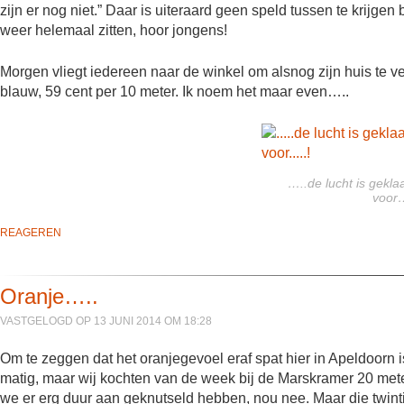
zijn er nog niet.” Daar is uiteraard geen speld tussen te krijgen
weer helemaal zitten, hoor jongens!
Morgen vliegt iedereen naar de winkel om alsnog zijn huis te ve
blauw, 59 cent per 10 meter. Ik noem het maar even…..
…..de lucht is gekla
voor…
REAGEREN
Oranje…..
VASTGELOGD OP 13 JUNI 2014 OM 18:28
Om te zeggen dat het oranjegevoel eraf spat hier in Apeldoorn is
matig, maar wij kochten van de week bij de Marskramer 20 mete
we er erg duur aan geknutseld hebben, nou nee. Maar die twintig