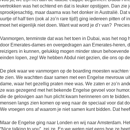
vertrokken was het ochtend en dat is leuker opstijgen. Dan zie 
sprookjesachtig, maar daarna was het donker in Australië. Dat w
uurtje of half tien (ook al zo’n rare tijd!) ging iedereen pitten of
moet het eigenlijk niet doen. Want wat word je d’r van? Precies
Vanmorgen, tenminste dat was het toen in Dubai, was het nog 
door Emerates-dames en overgedragen aan Emerates-heren, di
reizigers in kunnen, gelukkig mogen minder steun behoevende f
einden lopen, zeg! We hebben Abdul niet gezien, die ons op de 
De plek waar we vanmorgen op de boarding moesten wachten wa
te zien. We wachtten daar samen met een Engelse mevrouw uit 
dame, waar het gezellig praten mee was. We zaten er zo’n ander
ze was gezegend met het bekende Engelse gevoel voor humor
die de gelovigen aan hun plicht kwam herinneren om te bidden.
mensen langs zien komen op weg naar de speciaal voor dat do
We vroegen ons af waarom je niet samen kunt bidden. Dat heeft 
Maar de Engelse ging naar Londen en wij naar Amsterdam. Het wa
“Nice talking to you”, zei ze. En we weten niet eens hoe ze heet