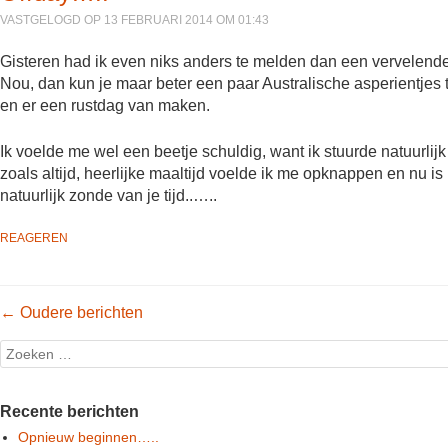
VASTGELOGD OP 13 FEBRUARI 2014 OM 01:43
Gisteren had ik even niks anders te melden dan een vervelend
Nou, dan kun je maar beter een paar Australische asperientjes t
en er een rustdag van maken.
Ik voelde me wel een beetje schuldig, want ik stuurde natuurlij
zoals altijd, heerlijke maaltijd voelde ik me opknappen en nu is
natuurlijk zonde van je tijd..…..
REAGEREN
Post navigation
←
Oudere berichten
Search
Recente berichten
Opnieuw beginnen…..