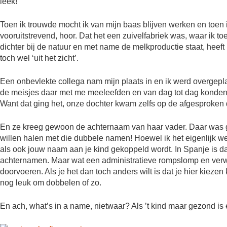
leek!
Toen ik trouwde mocht ik van mijn baas blijven werken en toen ik
vooruitstrevend, hoor. Dat het een zuivelfabriek was, waar ik toe
dichter bij de natuur en met name de melkproductie staat, heef
toch wel ‘uit het zicht’.
Een onbevlekte collega nam mijn plaats in en ik werd overgeplaa
de meisjes daar met me meeleefden en van dag tot dag kond
Want dat ging het, onze dochter kwam zelfs op de afgesproken 
En ze kreeg gewoon de achternaam van haar vader. Daar was g
willen halen met die dubbele namen! Hoewel ik het eigenlijk wel
als ook jouw naam aan je kind gekoppeld wordt. In Spanje is da
achternamen. Maar wat een administratieve rompslomp en verwarr
doorvoeren. Als je het dan toch anders wilt is dat je hier kieze
nog leuk om dobbelen of zo.
En ach, what’s in a name, nietwaar? Als ’t kind maar gezond is