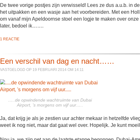
De twee vorige postjes zijn verwisseld! Lees ze dus a.u.b. in de
het uitpakken en een wasje aan het voorbereiden. Met een Holl
om vanaf mijn Apeldoornse stoel een logje te maken over onze
later, bedoel ik…….
1 REACTIE
Een verschil van dag en nacht……
VASTGELOGD OP 19 FEBRUARI 2014 OM 14:11
…..de opwindende wachtruimte van Dubai
Airport, ’s morgens om vijf uur…..
Ja, dat krijg je als je zestien uur achter mekaar in hetzelfde vli
weet ik nog niet, maar dat gaat wel over. Hopelijk. Je kunt moeili
Nou ja, we zijn net aan de laatste etappe begonnen. Dubai-Am