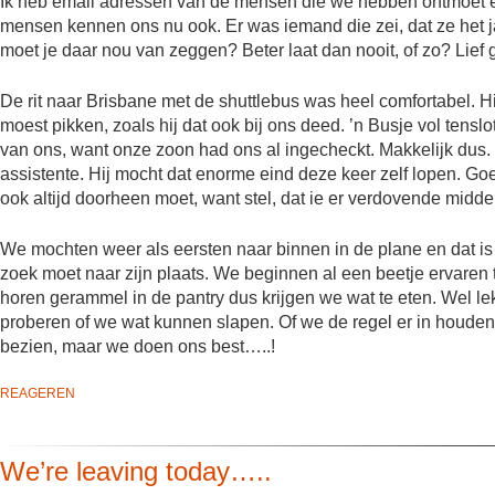
Ik heb email adressen van de mensen die we hebben ontmoet e
mensen kennen ons nu ook. Er was iemand die zei, dat ze het j
moet je daar nou van zeggen? Beter laat dan nooit, of zo? Lief 
De rit naar Brisbane met de shuttlebus was heel comfortabel. 
moest pikken, zoals hij dat ook bij ons deed. ’n Busje vol tensl
van ons, want onze zoon had ons al ingecheckt. Makkelijk dus. Kl
assistente. Hij mocht dat enorme eind deze keer zelf lopen. Goe
ook altijd doorheen moet, want stel, dat ie er verdovende middel
We mochten weer als eersten naar binnen in de plane en dat is al
zoek moet naar zijn plaats. We beginnen al een beetje ervaren 
horen gerammel in de pantry dus krijgen we wat te eten. Wel le
proberen of we wat kunnen slapen. Of we de regel er in houden q
bezien, maar we doen ons best…..!
REAGEREN
We’re leaving today…..