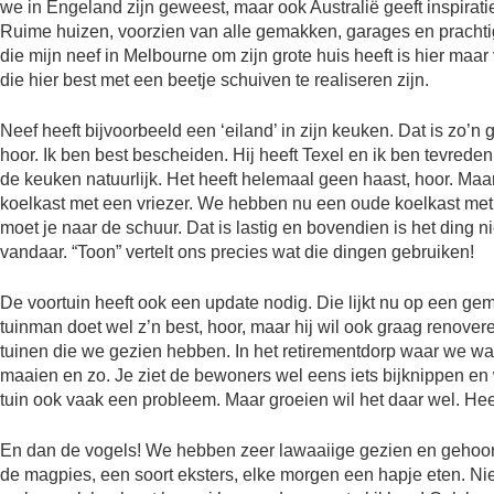
we in Engeland zijn geweest, maar ook Australië geeft inspiratie
Ruime huizen, voorzien van alle gemakken, garages en prachtige
die mijn neef in Melbourne om zijn grote huis heeft is hier maa
die hier best met een beetje schuiven te realiseren zijn.
Neef heeft bijvoorbeeld een ‘eiland’ in zijn keuken. Dat is zo’n g
hoor. Ik ben best bescheiden. Hij heeft Texel en ik ben tevre
de keuken natuurlijk. Het heeft helemaal geen haast, hoor. Maa
koelkast met een vriezer. We hebben nu een oude koelkast met v
moet je naar de schuur. Dat is lastig en bovendien is het ding n
vandaar. “Toon” vertelt ons precies wat die dingen gebruiken!
De voortuin heeft ook een update nodig. Die lijkt nu op een g
tuinman doet wel z’n best, hoor, maar hij wil ook graag renove
tuinen die we gezien hebben. In het retirementdorp waar we w
maaien en zo. Je ziet de bewoners wel eens iets bijknippen en 
tuin ook vaak een probleem. Maar groeien wil het daar wel. Heel
En dan de vogels! We hebben zeer lawaaiige gezien en gehoord,
de magpies, een soort eksters, elke morgen een hapje eten. Ni