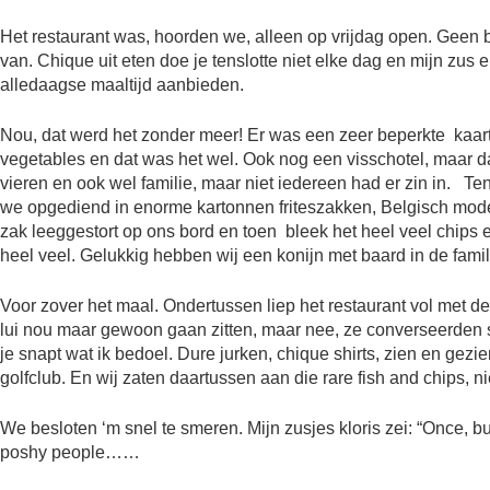
Het restaurant was, hoorden we, alleen op vrijdag open. Geen 
van. Chique uit eten doe je tenslotte niet elke dag en mijn zus 
alledaagse maaltijd aanbieden.
Nou, dat werd het zonder meer! Er was een zeer beperkte kaart
vegetables en dat was het wel. Ook nog een visschotel, maar da
vieren en ook wel familie, maar niet iedereen had er zin in. Te
we opgediend in enorme kartonnen friteszakken, Belgisch mode
zak leeggestort op ons bord en toen bleek het heel veel chips 
heel veel. Gelukkig hebben wij een konijn met baard in de famil
Voor zover het maal. Ondertussen liep het restaurant vol met de
lui nou maar gewoon gaan zitten, maar nee, ze converseerden s
je snapt wat ik bedoel. Dure jurken, chique shirts, zien en g
golfclub. En wij zaten daartussen aan die rare fish and chips, 
We besloten ‘m snel te smeren. Mijn zusjes kloris zei: “Once, but
poshy people……