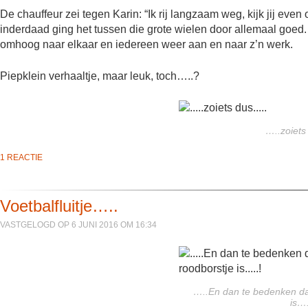
De chauffeur zei tegen Karin: “Ik rij langzaam weg, kijk jij even
inderdaad ging het tussen die grote wielen door allemaal goed
omhoog naar elkaar en iedereen weer aan en naar z’n werk.
Piepklein verhaaltje, maar leuk, toch…..?
…..zoiets
1 REACTIE
Voetbalfluitje…..
VASTGELOGD OP 6 JUNI 2016 OM 16:34
…..En dan te bedenken da
is….