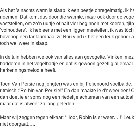
Als het ’s nachts warm is slaap ik een beetje onregelmatig. Ik 
noemen. Dat komt dus door die warmte, maar ook door de vogel
vaststellen, om zo’n uurtje of half vier beginnen met koeren, tjil
‘volhouders’. Ik heb eens met een liggen meetellen, ik was tóch
bovenop een lantaarnpaal zit.Nou vind ik het een leuk gehoor al
toch wel weer in slaap.
In de tuin hebben we ook van alles aan gevogelte. Vinken, mez
badderen in het vogelbadje en dat is gewoon gezellig allemaal
herkenningsmelodie heeft.
Toen Van Persie nog jong(er) was en bij Feijenoord voetbalde,
ritmisch :”Ro-bin van Per-sie!” En dan maakte ie d’r weer een! O
dan doet ie er soms nog een riedeltje achteraan van een autoal
maar dat is alweer zo lang geleden.
Maar wij zeggen tegen elkaar: “Hoor, Robin is er weer….!” Leuk,
niet doorgaat…..