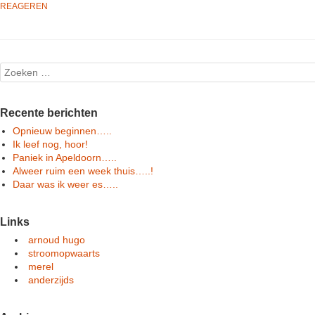
REAGEREN
Post navigation
Search
Recente berichten
Opnieuw beginnen…..
Ik leef nog, hoor!
Paniek in Apeldoorn…..
Alweer ruim een week thuis…..!
Daar was ik weer es…..
Links
arnoud hugo
stroomopwaarts
merel
anderzijds