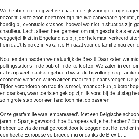
We hebben ook nog wel een paar redelijk zonnige droge dage
bezocht. Onze zoon heeft met zijn nieuwe cameraatje gefilmd, h
handig bij eventuele crashes! hoewel we niet in situaties zijn ge
chauffeur. Lacht alleen heel gemeen om mijn geschrik als er w
weggetje! Ik zit in Engeland als bijrijder helemaal verkeerd uit
hem dat.’t Is ook zijn vakantie.Hij gaat voor de familie nog een
Nou, en dan hadden we natuurlijk de Brexit! Daar zaten we midd
pollingstations in de pub of in de kerk of zo. We zaten in ee
dat is op veel plaatsen gebeurd waar de bevolking nog traditio
economie werkt en willen alleen maar terug naar vroeger. De jo
Tijden veranderen en traditie is mooi, maar dat kun je beter b
en dranken, waar toeristen gek op zijn. Ik vond bij de uitslag het
zo’n grote stap voor een land toch niet op baseren.
Onze gastfamilie was ‘embaressed’. Met een Belgische schoond
jaren in Spanje gewoond: hoe Europees wil je het hebben? Emb
hebben ze via de mail getroost door te zeggen dat Holland er in
een beetje Europese verbroedering ondanks de Brexit…..