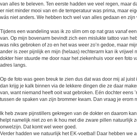
van alles te beleven. Ten eerste hadden we veel regen, maar da
er niet minder mooi van en de temperatuur was prima, maar eigenl
wás niet anders. We hebben toch wel van alles gedaan en zijn
Tijdens een wandeling was ik zo slim om op nat gras vanaf een h
van. Op mijn bovenarm bevindt zich een mislukte tattoo van heb 
was niks gebroken of zo en het was weer zo’n gedoe, maar mij
ander is zeer pijnlijk en mijn (helaas) rechterarm kan ik vrijw
dokter hier stuurde me door naar het ziekenhuis voor een foto
adres langs.
Op de foto was geen breuk te zien dus dat was door mij al juist 
dan krijg je kalk binnen via de lekkere dingen die ze daar make
van, want niemand heeft ooit wat gebroken. Eén dochter eens ’n 
tussen de spaken van zijn brommer kwam. Dan vraag je erom na
Ik heb zware pijnstillers gekregen van de dokter en daarom kan 
helpt namelijk niet zo en ik hou met die zware pillen natuurlijk 
onwelzijn. Dat komt wel weer goed.
Verder hadden we natuurlijk het EK-voetbal! Daar hebben we al