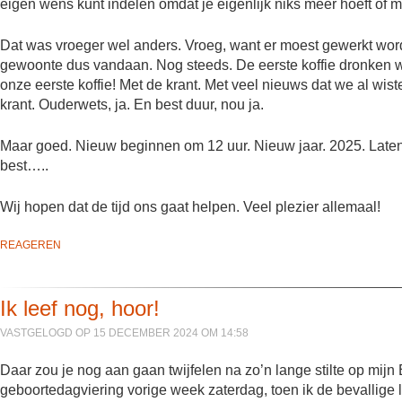
eigen wens kunt indelen omdat je eigenlijk niks meer hoeft of m
Dat was vroeger wel anders. Vroeg, want er moest gewerkt word
gewoonte dus vandaan. Nog steeds. De eerste koffie dronken we
onze eerste koffie! Met de krant. Met veel nieuws dat we al wist
krant. Ouderwets, ja. En best duur, nou ja.
Maar goed. Nieuw beginnen om 12 uur. Nieuw jaar. 2025. Laten
best…..
Wij hopen dat de tijd ons gaat helpen. Veel plezier allemaal!
REAGEREN
Ik leef nog, hoor!
VASTGELOGD OP 15 DECEMBER 2024 OM 14:58
Daar zou je nog aan gaan twijfelen na zo’n lange stilte op mijn
geboortedagviering vorige week zaterdag, toen ik de bevallige l