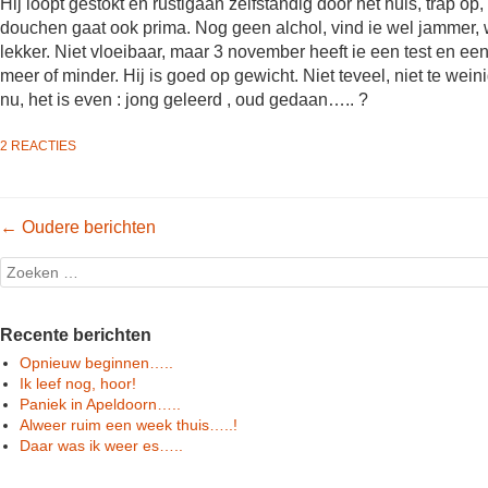
Hij loopt gestokt en rustigaan zelfstandig door het huis, trap op
douchen gaat ook prima. Nog geen alchol, vind ie wel jammer, 
lekker. Niet vloeibaar, maar 3 november heeft ie een test en e
meer of minder. Hij is goed op gewicht. Niet teveel, niet te wei
nu, het is even : jong geleerd , oud gedaan….. ?
2 REACTIES
Post navigation
←
Oudere berichten
Search
Recente berichten
Opnieuw beginnen…..
Ik leef nog, hoor!
Paniek in Apeldoorn…..
Alweer ruim een week thuis…..!
Daar was ik weer es…..