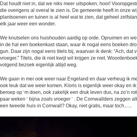
Dat houdt niet in, dat we niks meer uitspoken, hoor! Vooropgest
die overigens al overal te zien is. De gemeente heeft in onze wij
plantsoenen en tuinen is al heel wat te zien, dat geheel zelfstan
elk jaar weer een wonder.
We knutselen ons huishouden aardig op orde. Opruimen en wegd
in de hal een boekenkast staan, waar ik nogal eens boeken dro
gun. Daar zijn nogal eens titels bij, waarvan ik denk: “Ach, dat
vroeger.” Titels, die ik niet kwijt wil krijgen ze niet. Woordenbo
volgend bezoek eigenlijk altijd weg.
We gaan in mei ook weer naar Engeland en daar verheug ik me 
ook leuk dat we weer komen. Kloris is eigenlijk weer okay en ik
beroep op ‘m doen, ook zakelijk een druk leven dus, na zo’n rott
paar weken ‘ bijna zoals vroeger ‘ . De Cornwallders zeggen a
een tweede huis in Cornwall? Okay, niet gratis, maar toch…..