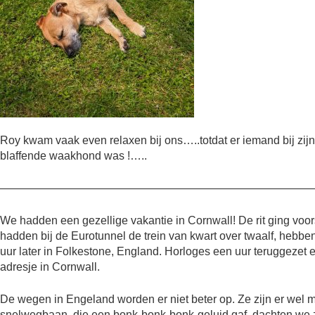
Roy kwam vaak even relaxen bij ons…..totdat er iemand bij zijn
blaffende waakhond was !…..
————————————————————————————
We hadden een gezellige vakantie in Cornwall! De rit ging voo
hadden bij de Eurotunnel de trein van kwart over twaalf, hebb
uur later in Folkestone, England. Horloges een uur teruggezet 
adresje in Cornwall.
De wegen in Engeland worden er niet beter op. Ze zijn er wel 
snelwegbaan, die een bonk-bonk-bonk-geluid gaf, dachten we ze