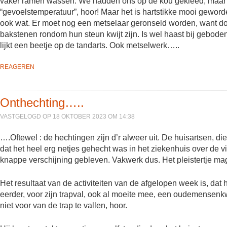
vaker ramen wassen. We hadden ons op de kou gekleed, maar to
“gevoelstemperatuur”, hoor! Maar het is hartstikke mooi geworde
ook wat. Er moet nog een metselaar geronseld worden, want do
bakstenen rondom hun steun kwijt zijn. Is wel haast bij gebode
lijkt een beetje op de tandarts. Ook metselwerk…..
REAGEREN
Onthechting…..
VASTGELOGD OP 18 OKTOBER 2023 OM 14:38
….Oftewel : de hechtingen zijn d’r alweer uit. De huisartsen, 
dat het heel erg netjes gehecht was in het ziekenhuis over de vi
knappe verschijning gebleven. Vakwerk dus. Het pleistertje mag
Het resultaat van de activiteiten van de afgelopen week is, dat 
eerder, voor zijn trapval, ook al moeite mee, een oudemensen
niet voor van de trap te vallen, hoor.