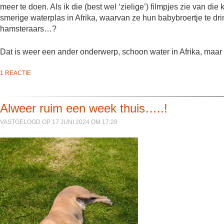
meer te doen. Als ik die (best wel ‘zielige’) filmpjes zie van d
smerige waterplas in Afrika, waarvan ze hun babybroertje te dri
hamsteraars…?
Dat is weer een ander onderwerp, schoon water in Afrika, maar
1 REACTIE
Alweer ruim een week thuis…..!
VASTGELOGD OP 17 JUNI 2024 OM 17:28