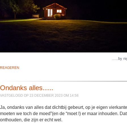
…..by ni
REAGEREN
Ondanks alles…..
VASTGELOGD OP 23 DECEMBER 2023 OM 14:58
Ja, ondanks van alles dat dichtbij gebeurt, op je eigen vierkan
moeten we toch de moed”(en de “moet !) er maar inhouden. Dat 
onthouden, die zijn er echt wel.