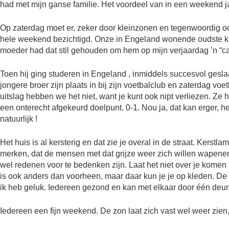
had met mijn ganse familie. Het voordeel van in een weekend jar
Op zaterdag moet er, zeker door kleinzonen en tegenwoordig o
hele weekend bezichtigd. Onze in Engeland wonende oudste kle
moeder had dat stil gehouden om hem op mijn verjaardag ’n “cade
Toen hij ging studeren in Engeland , inmiddels succesvol gesla
jongere broer zijn plaats in bij zijn voetbalclub en zaterdag vo
uitslag hebben we het niet, want je kunt ook nipt verliezen. Z
een onterecht afgekeurd doelpunt. 0-1. Nou ja, dat kan erger, he
natuurlijk !
Het huis is al kersterig en dat zie je overal in de straat. Kerst
merken, dat de mensen met dat grijze weer zich willen wapene
wel redenen voor te bedenken zijn. Laat het niet over je komen
is ook anders dan voorheen, maar daar kun je je op kleden. De
ik heb geluk. Iedereen gezond en kan met elkaar door één deur
Iedereen een fijn weekend. De zon laat zich vast wel weer zien