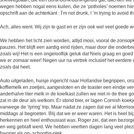
wegen hebben nogal eens kuilen, die ze ‘potholes’ noemen hier
opschrift aan de achterkant : Ï’m not drunk, I ‘m trying to avoid t
Ach, alles went. Wij zijn te gast en er zijn ook wel veel goede 
We hebben het licht zien worden, altijd mooi, vooral de zonso
pauzes. Het blijft een aardig eind rijden, maar door die onderb
zoals wij! Het is een ongelooflijk geluk dat Niels graag en goe
we er zomaar weer! Negen uur na vertrek inclusief het eerdere
zoals dat heet.
Auto uitgeladen, huisje ingericht naar Hollandse begrippen, on
koffiemelk en zoetjes, aangesloten en de toaster een eindje ve
anderhalve liter melk in de koelkast zullen we niet in de thee 
zat in de deur als welkom. Er stond bier, er lagen Cornish koekj
vanwege de ‘tyring’ trip. Maar nadat ze zagen dat we al Mor
middags al begroeten. Blij dat we er weer waren. Het is heel bi
herkennen en heel enthousiast was. Roger zei, dat een bezorger
en weg geblaft werd. We hebben veertien dagen lang veel plez
favoriet als op- schootlig-plek.