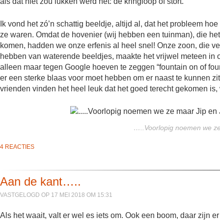
als dat niet zou lukken werd het: de kringloop of stort.
Ik vond het zó’n schattig beeldje, altijd al, dat het probleem h
ze waren. Omdat de hovenier (wij hebben een tuinman), die he
komen, hadden we onze erfenis al heel snel! Onze zoon, die vee
hebben van waterende beeldjes, maakte het vrijwel meteen in 
alleen maar tegen Google hoeven te zeggen “fountain on of founta
er een sterke blaas voor moet hebben om er naast te kunnen zitte
vrienden vinden het heel leuk dat het goed terecht gekomen is, 
…..Voorlopig noemen we ze
4 REACTIES
Aan de kant…..
VASTGELOGD OP 17 MEI 2018 OM 15:31
Als het waait, valt er wel es iets om. Ook een boom, daar zijn 