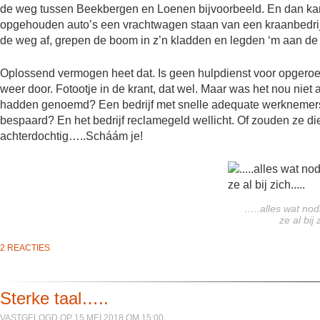
de weg tussen Beekbergen en Loenen bijvoorbeeld. En dan kan h
opgehouden auto’s een vrachtwagen staan van een kraanbedrijf!
de weg af, grepen de boom in z’n kladden en legden ‘m aan de 
Oplossend vermogen heet dat. Is geen hulpdienst voor opgeroe
weer door. Fotootje in de krant, dat wel. Maar was het nou niet
hadden genoemd? Een bedrijf met snelle adequate werknemers
bespaard? En het bedrijf reclamegeld wellicht. Of zouden ze die
achterdochtig…..Scháám je!
…..alles wat no
ze al bij
2 REACTIES
Sterke taal…..
VASTGELOGD OP 15 MEI 2018 OM 15:00