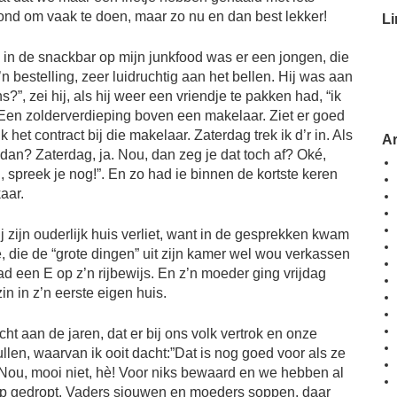
nd om vaak te doen, maar zo nu en dan best lekker!
Li
en in de snackbar op mijn junkfood was er een jongen, die
n bestelling, zeer luidruchtig aan het bellen. Hij was aan
?”, zei hij, als hij weer een vriendje te pakken had, “ik
 Een zolderverdieping boven een makelaar. Ziet er goed
 het contract bij die makelaar. Zaterdag trek ik d’r in. Als
A
 dan? Zaterdag, ja. Nou, dan zeg je dat toch af? Oké,
, spreek je nog!”. En zo had ie binnen de kortste keren
aar.
ij zijn ouderlijk huis verliet, want in de gesprekken kwam
e, die de “grote dingen” uit zijn kamer wel wou verkassen
ad een E op z’n rijbewijs. En z’n moeder ging vrijdag
n in z’n eerste eigen huis.
ht aan de jaren, dat er bij ons volk vertrok en onze
llen, waarvan ik ooit dacht:”Dat is nog goed voor als ze
 Nou, mooi niet, hè! Voor niks bewaard en we hebben al
oop gedropt. Vaders sjouwen en moeders soppen, daar