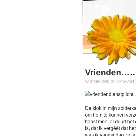
Vrienden…
VASTGELOGD OP 30 MAART 2
De klok in mijn zolderka
om hem te kunnen verze
haast mee, al duurt het 
is, dat ik vergéét dat he
was ik vanmiddag zo laa