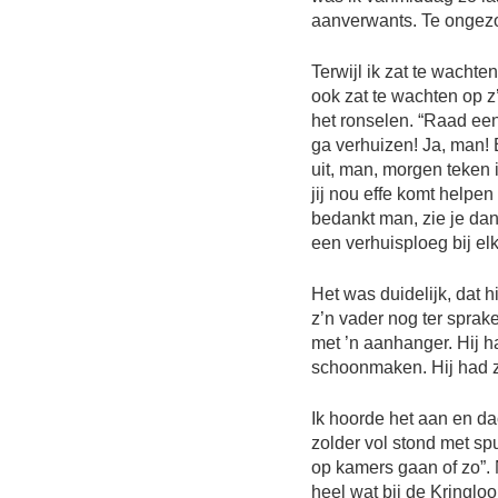
aanverwants. Te ongezo
Terwijl ik zat te wacht
ook zat te wachten op z’
het ronselen. “Raad eens
ga verhuizen! Ja, man!
uit, man, morgen teken ik
jij nou effe komt helpen
bedankt man, zie je dan
een verhuisploeg bij elk
Het was duidelijk, dat h
z’n vader nog ter sprak
met ’n aanhanger. Hij h
schoonmaken. Hij had zi
Ik hoorde het aan en dac
zolder vol stond met spu
op kamers gaan of zo”.
heel wat bij de Kringl