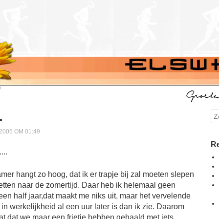
…
Se
005 OM 01:49
Re
mer hangt zo hoog, dat ik er trapje bij zal moeten slepen
tten naar de zomertijd. Daar heb ik helemaal geen
een half jaar,dat maakt me niks uit, maar het vervelende
t in werkelijkheid al een uur later is dan ik zie. Daarom
t dat we maar een frietje hebben gehaald met iets