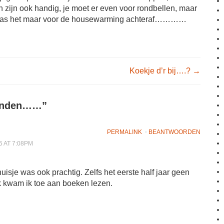
en zijn ook handig, je moet er even voor rondbellen, maar
 was het maar voor de housewarming achteraf…………
igation
Koekje d’r bij….?
→
enden……
”
PERMALINK
⋅
BEANTWOORDEN
5 AT 7:08PM
huisje was ook prachtig. Zelfs het eerste half jaar geen
k kwam ik toe aan boeken lezen.