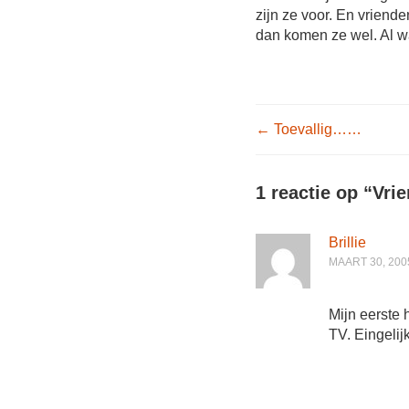
zijn ze voor. En vriend
dan komen ze wel. Al
Post nav
←
Toevallig……
1 reactie op “
Vri
Brillie
MAART 30, 200
Mijn eerste 
TV. Eingelij