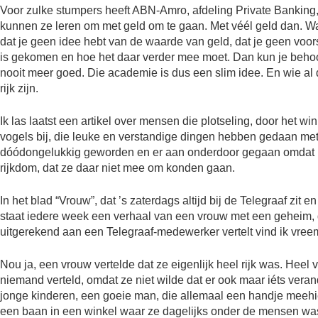
Voor zulke stumpers heeft ABN-Amro, afdeling Private Bankin
kunnen ze leren om met geld om te gaan. Met véél geld dan. Wan
dat je geen idee hebt van de waarde van geld, dat je geen voors
is gekomen en hoe het daar verder mee moet. Dan kun je behoorl
nooit meer goed. Die academie is dus een slim idee. En wie al da
rijk zijn.
Ik las laatst een artikel over mensen die plotseling, door het 
vogels bij, die leuke en verstandige dingen hebben gedaan m
dóódongelukkig geworden en er aan onderdoor gegaan omdat hu
rijkdom, dat ze daar niet mee om konden gaan.
In het blad “Vrouw”, dat ’s zaterdags altijd bij de Telegraaf zit 
staat iedere week een verhaal van een vrouw met een geheim, d
uitgerekend aan een Telegraaf-medewerker vertelt vind ik vreem
Nou ja, een vrouw vertelde dat ze eigenlijk heel rijk was. Heel
niemand verteld, omdat ze niet wilde dat er ook maar iéts vera
jonge kinderen, een goeie man, die allemaal een handje meehie
een baan in een winkel waar ze dagelijks onder de mensen was 