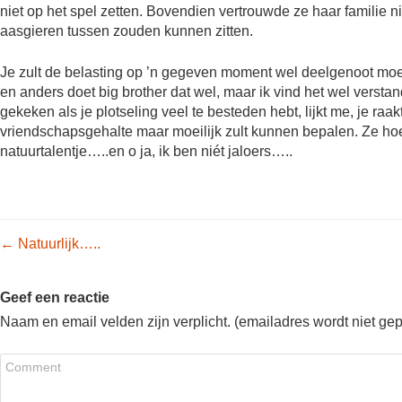
niet op het spel zetten. Bovendien vertrouwde ze haar familie 
aasgieren tussen zouden kunnen zitten.
Je zult de belasting op ’n gegeven moment wel deelgenoot moe
en anders doet big brother dat wel, maar ik vind het wel versta
gekeken als je plotseling veel te besteden hebt, lijkt me, je raakt
vriendschapsgehalte maar moeilijk zult kunnen bepalen. Ze hoef
natuurtalentje…..en o ja, ik ben niét jaloers…..
Post navigation
←
Natuurlijk…..
Geef een reactie
Naam en email velden zijn verplicht. (emailadres wordt niet ge