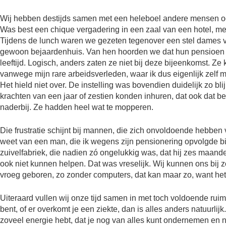
Wij hebben destijds samen met een heleboel andere mensen ook
Was best een chique vergadering in een zaal van een hotel, met 
Tijdens de lunch waren we gezeten tegenover een stel dames va
gewoon bejaardenhuis. Van hen hoorden we dat hun pensioen ni
leeftijd. Logisch, anders zaten ze niet bij deze bijeenkomst. Z
vanwege mijn rare arbeidsverleden, waar ik dus eigenlijk zelf m
Het hield niet over. De instelling was bovendien duidelijk zo 
krachten van een jaar of zestien konden inhuren, dat ook dat be
naderbij. Ze hadden heel wat te mopperen.
Die frustratie schijnt bij mannen, die zich onvoldoende hebben 
weet van een man, die ik wegens zijn pensionering opvolgde bi
zuivelfabriek, die nadien zó ongelukkig was, dat hij zes maan
ook niet kunnen helpen. Dat was vreselijk. Wij kunnen ons bij 
vroeg geboren, zo zonder computers, dat kan maar zo, want het
Uiteraard vullen wij onze tijd samen in met toch voldoende ruimt
bent, of er overkomt je een ziekte, dan is alles anders natuurlijk
zoveel energie hebt, dat je nog van alles kunt ondernemen en nie