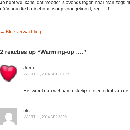
Je hebt wel kans, dat moeder ’s avonds tegen haar man zegt: “I
dáár nou die bruinebonensoep voor gekookt, zeg…..!”
Post navigation
←
Blije verwachting…..
2 reacties op “
Warming-up…..
”
Jenni
MAART 11, 2014 AT 12:07PM
Het wordt dan wel aantrekkelijk om een drol van een
els
MAART 11, 2014 AT 2:38PM