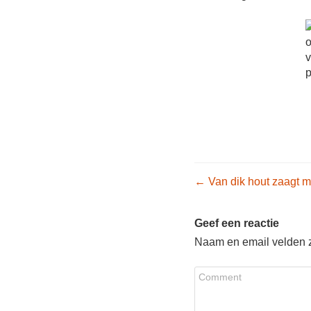
Post nav
←
Van dik hout zaagt 
Geef een reactie
Naam en email velden zi