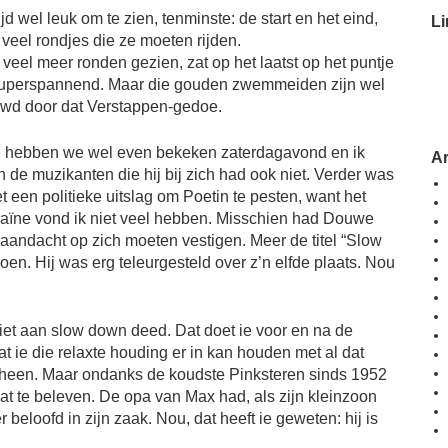
ijd wel leuk om te zien, tenminste: de start en het eind,
Li
 veel rondjes die ze moeten rijden.
 veel meer ronden gezien, zat op het laatst op het puntje
superspannend. Maar die gouden zwemmeiden zijn wel
uwd door dat Verstappen-gedoe.
 hebben we wel even bekeken zaterdagavond en ik
A
n de muzikanten die hij bij zich had ook niet. Verder was
t een politieke uitslag om Poetin te pesten, want het
aïne vond ik niet veel hebben. Misschien had Douwe
 aandacht op zich moeten vestigen. Meer de titel “Slow
n. Hij was erg teleurgesteld over z’n elfde plaats. Nou
iet aan slow down deed. Dat doet ie voor en na de
at ie die relaxte houding er in kan houden met al dat
 heen. Maar ondanks de koudste Pinksteren sinds 1952
wat te beleven. De opa van Max had, als zijn kleinzoon
r beloofd in zijn zaak. Nou, dat heeft ie geweten: hij is