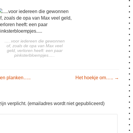
…..voor iedereen die gewonnen
of, zoals de opa van Max veel
geld, verloren heeft: een paar
pinksterbloempjes…..
igation
men planken…..
Het hoekje om…..
→
jn verplicht. (emailadres wordt niet gepubliceerd)