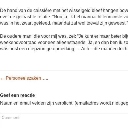
De hand van de caissière met het wisselgeld bleef hangen bov
over de gecrashte relatie. “Nou ja, ik heb vannacht tenminste vo
was in het zwart gekleed, maar dat zal wel toeval zijn geweest.
De oudere man, die voor mij was, zei: “Je kunt er maar beter bi
weekendvoorraad voor een alleenstaande. Ja, en dan ben ik zo,
wás best een diepzinnige opmerking…..Ach…die mannen toc
Post navigation
←
Personeelszaken…..
Geef een reactie
Naam en email velden zijn verplicht. (emailadres wordt niet ge