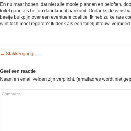
En nu maar hopen, dat niet alle mooie plannen en beloften, do
toilet gaan als het op daadkracht aankomt. Ondanks de winst van
beetje buikpijn over een eventuele coalitie. Ik heb zulke rare
wint toch moet regeren? Ik denk als een toiletjuffrouw, vermo
Post navigation
←
Slakkengang…..
Geef een reactie
Naam en email velden zijn verplicht. (emailadres wordt niet ge