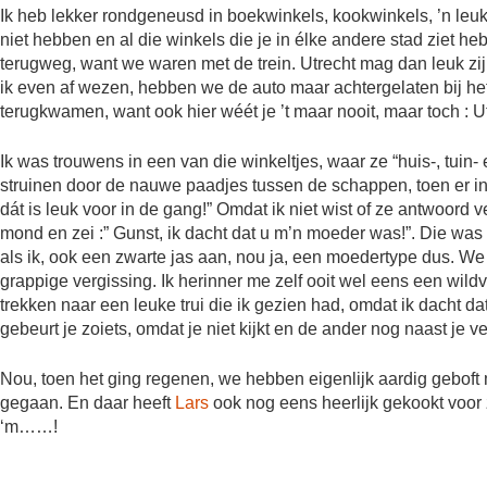
Ik heb lekker rondgeneusd in boekwinkels, kookwinkels, ’n leuke
niet hebben en al die winkels die je in élke andere stad ziet h
terugweg, want we waren met de trein. Utrecht mag dan leuk zij
ik even af wezen, hebben we de auto maar achtergelaten bij het
terugkwamen, want ook hier wéét je ’t maar nooit, maar toch : Utre
Ik was trouwens in een van die winkeltjes, waar ze “huis-, tuin
struinen door de nauwe paadjes tussen de schappen, toen er i
dát is leuk voor in de gang!” Omdat ik niet wist of ze antwoord 
mond en zei :” Gunst, ik dacht dat u m’n moeder was!”. Die was
als ik, ook een zwarte jas aan, nou ja, een moedertype dus. W
grappige vergissing. Ik herinner me zelf ooit wel eens een wi
trekken naar een leuke trui die ik gezien had, omdat ik dacht d
gebeurt je zoiets, omdat je niet kijkt en de ander nog naast je ve
Nou, toen het ging regenen, we hebben eigenlijk aardig geboft 
gegaan. En daar heeft
Lars
ook nog eens heerlijk gekookt voor z
‘m……!