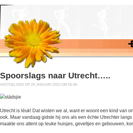
Spoorslags naar Utrecht…..
VASTGELOGD OP 29 JANUARI 2003 OM 00:48
Utrecht is léuk! Dat wisten we al, want er woont een kind van o
ook. Maar vandaag gidste hij ons als een échte Utrechter langs a
maakte ons attent op leuke huisjes, geveltjes en gebouwen, korto