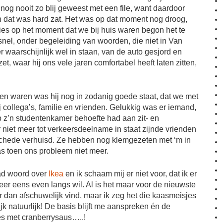
 nog nooit zo blij geweest met een file, want daardoor
n dat was hard zat. Het was op dat moment nog droog,
ies op het moment dat we bij huis waren begon het te
nel, onder begeleiding van woorden, die niet in Van
r waarschijnlijk wel in staan, van de auto gesjord en
et, waar hij ons vele jaren comfortabel heeft laten zitten,
en waren was hij nog in zodanig goede staat, dat we met
j collega’s, familie en vrienden. Gelukkig was er iemand,
 z’n studentenkamer behoefte had aan zit- en
niet meer tot verkeersdeelname in staat zijnde vrienden
schede verhuisd. Ze hebben nog klemgezeten met ‘m in
as toen ons probleem niet meer.
ad woord over
Ikea
en ik schaam mij er niet voor, dat ik er
weer eens even langs wil. Al is het maar voor de nieuwste
r dan afschuwelijk vind, maar ik zeg het die kaasmeisjes
ijk natuurlijk! De basis blijft me aanspreken én de
s met cranberrysaus…..!