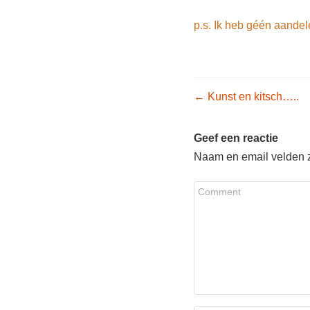
p.s. Ik heb géén aandel
Post nav
←
Kunst en kitsch…..
Geef een reactie
Naam en email velden zi