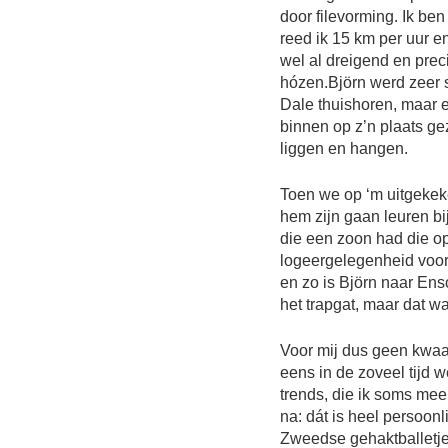
door filevorming. Ik ben
reed ik 15 km per uur e
wel al dreigend en prec
hózen.Björn werd zeer s
Dale thuishoren, maar e
binnen op z’n plaats gez
liggen en hangen.
Toen we op ‘m uitgekek
hem zijn gaan leuren bi
die een zoon had die op
logeergelegenheid voor 
en zo is Björn naar En
het trapgat, maar dat w
Voor mij dus geen kwa
eens in de zoveel tijd 
trends, die ik soms mee
na: dát is heel persoonl
Zweedse gehaktballetje