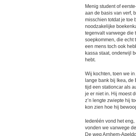
Menig student of eerste
aan de basis van verf, b
misschien totdat je toe 
noodzakelijke boekenkas
tegenvalt vanwege die 
soepkommen, die echt t
een mens toch ook hebben
kassa staat, onderwijl 
hebt.
Wij kochten, toen we 
lange bank bij Ikea, de
tijd een stationcar als 
je er niet in. Hij moes
z’n lengte zwiepte hij t
kon zien hoe hij bewoog
Iederéén vond het eng, 
vonden we vanwege de 
De weg Arnhem-Apeldoor