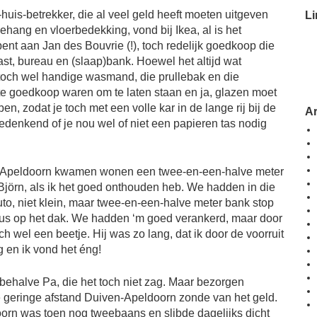
-huis-betrekker, die al veel geld heeft moeten uitgeven
Li
ehang en vloerbedekking, vond bij Ikea, al is het
bent aan Jan des Bouvrie (!), toch redelijk goedkoop die
t, bureau en (slaap)bank. Hoewel het altijd wat
toch wel handige wasmand, die prullebak en die
e goedkoop waren om te laten staan en ja, glazen moet
, zodat je toch met een volle kar in de lange rij bij de
A
bedenkend of je nou wel of niet een papieren tas nodig
in Apeldoorn kwamen wonen een twee-en-een-halve meter
 Björn, als ik het goed onthouden heb. We hadden in die
auto, niet klein, maar twee-en-een-halve meter bank stop
t dus op het dak. We hadden ‘m goed verankerd, maar door
och wel een beetje. Hij was zo lang, dat ik door de voorruit
 en ik vond het éng!
behalve Pa, die het toch niet zag. Maar bezorgen
geringe afstand Duiven-Apeldoorn zonde van het geld.
n was toen nog tweebaans en slibde dagelijks dicht