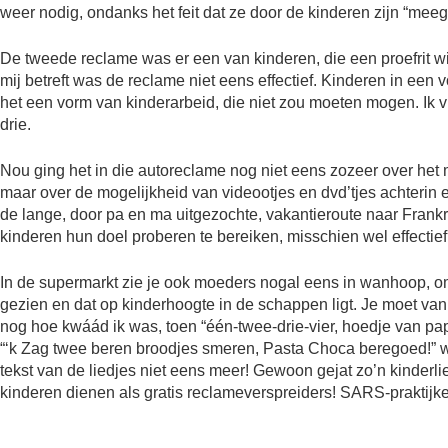
weer nodig, ondanks het feit dat ze door de kinderen zijn “me
De tweede reclame was er een van kinderen, die een proefrit wi
mij betreft was de reclame niet eens effectief. Kinderen in een 
het een vorm van kinderarbeid, die niet zou moeten mogen. Ik vi
drie.
Nou ging het in die autoreclame nog niet eens zozeer over het
maar over de mogelijkheid van videootjes en dvd’tjes achterin 
de lange, door pa en ma uitgezochte, vakantieroute naar Frankrij
kinderen hun doel proberen te bereiken, misschien wel effectief
In de supermarkt zie je ook moeders nogal eens in wanhoop, omd
gezien en dat op kinderhoogte in de schappen ligt. Je moet v
nog hoe kwáád ik was, toen “één-twee-drie-vier, hoedje van papie
“‘k Zag twee beren broodjes smeren, Pasta Choca beregoed!” w
tekst van de liedjes niet eens meer! Gewoon gejat zo’n kinderl
kinderen dienen als gratis reclameverspreiders! SARS-prakti