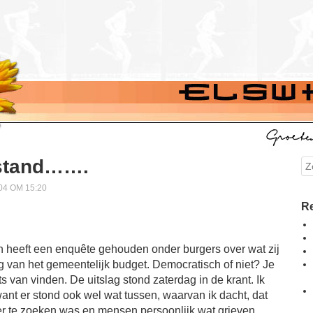
 stand…….
Se
4 OM 15:20
Re
heeft een enquête gehouden onder burgers over wat zij
 van het gemeentelijk budget. Democratisch of niet? Je
ts van vinden. De uitslag stond zaterdag in de krant. Ik
want er stond ook wel wat tussen, waarvan ik dacht, dat
r te zoeken was en mensen persoonlijk wat grieven