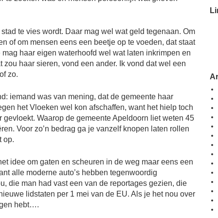
Li
 stad te vies wordt. Daar mag wel wat geld tegenaan. Om
en of om mensen eens een beetje op te voeden, dat staat
e mag haar eigen waterhoofd wel wat laten inkrimpen en
 zou haar sieren, vond een ander. Ik vond dat wel een
of zo.
A
nd: iemand was van mening, dat de gemeente haar
gen het Vloeken wel kon afschaffen, want het hielp toch
er gevloekt. Waarop de gemeente Apeldoorn liet weten 45
ëren. Voor zo’n bedrag ga je vanzelf knopen laten rollen
t op.
het idee om gaten en scheuren in de weg maar eens een
 want alle moderne auto’s hebben tegenwoordig
u, die man had vast een van de reportages gezien, die
euwe lidstaten per 1 mei van de EU. Als je het nou over
gen hebt….