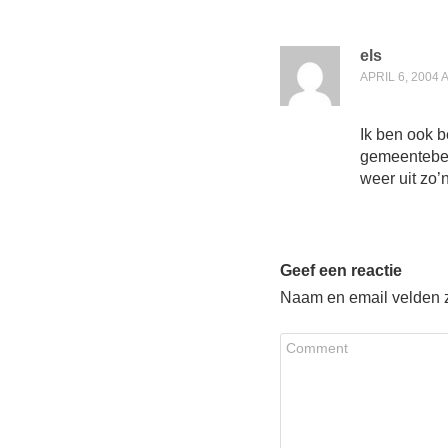
els
APRIL 6, 2004 
Ik ben ook b
gemeentebest
weer uit zo’
Geef een reactie
Naam en email velden zi