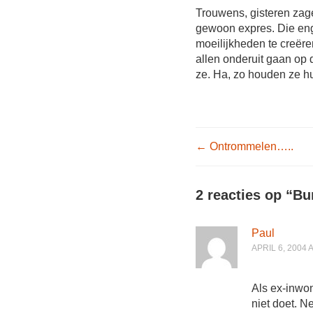
Trouwens, gisteren za
gewoon expres. Die eng
moeilijkheden te creëre
allen onderuit gaan op 
ze. Ha, zo houden ze 
Post nav
←
Ontrommelen…..
2 reacties op “
Bu
Paul
APRIL 6, 2004 
Als ex-inwon
niet doet. N