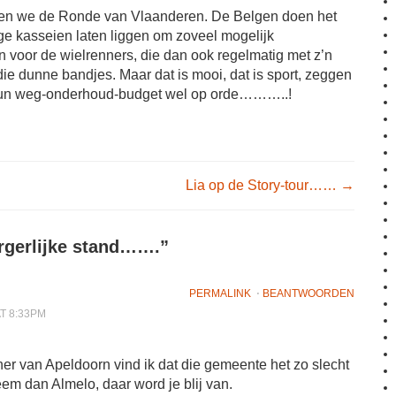
gen we de Ronde van Vlaanderen. De Belgen doen het
e kasseien laten liggen om zoveel mogelijk
n voor de wielrenners, die dan ook regelmatig met z’n
die dunne bandjes. Maar dat is mooi, dat is sport, zeggen
hun weg-onderhoud-budget wel op orde………..!
igation
Lia op de Story-tour……
→
rgerlijke stand…….
”
PERMALINK
⋅
BEANTWOORDEN
AT 8:33PM
er van Apeldoorn vind ik dat die gemeente het zo slecht
eem dan Almelo, daar word je blij van.