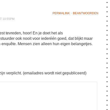
PERMALINK
⋅
BEANTWOORDEN
AT 10:55PM
est tevreden, hoor! En je doet het als
uurder ook nooit voor iederéén goed, dat blijkt maar
n enquête. Mensen zien alleen hun eigen belangetjes.
jn verplicht. (emailadres wordt niet gepubliceerd)