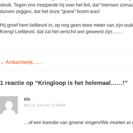
struik. Tegen ons mopperde hij over het feit, dat “mensen zo
durven zeggen, dat het ónze “goeie” boom was!
Hij groef hem liefdevol in, op nog geen twee meter van zijn oude 
Kreng! Liefdevol, dat zal het verschil wel geweest zijn…….
Post navigation
←
Ambachtelijk……
1 reactie op “
Kringloop is het helemaal……!
”
els
MEI 13, 2004 AT 12:58AM
…of een kwestie van groene vingers!We moeten er 