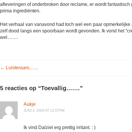
afleveringen of onderbroken door reclame, er wordt fantastisch g
prima ingrediënten.
Het verhaal van vanavond had toch wel een paar opmerkelijke 
zelf dood langs een spoorbaan wordt gevonden. Ik vond het “cre
wel…….
Post navigation
←
Luisteraars……
5 reacties op “
Toevallig…….
”
Aukje
JUNI 3, 2004 AT 12:07PM
Ik vind Dalziel erg prettig irritant. : )