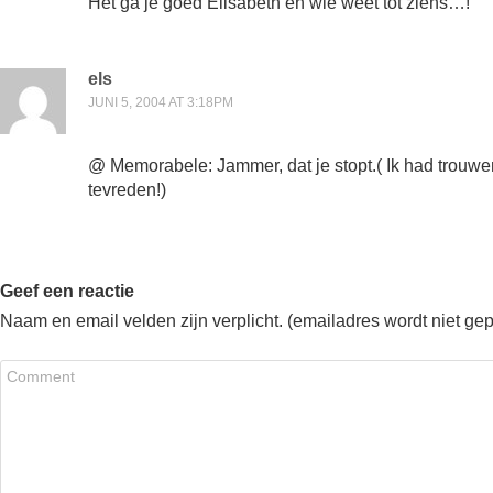
Het ga je goed Elisabeth en wie weet tot ziens…!
els
JUNI 5, 2004 AT 3:18PM
@ Memorabele: Jammer, dat je stopt.( Ik had trouwen
tevreden!)
Geef een reactie
Naam en email velden zijn verplicht. (emailadres wordt niet ge