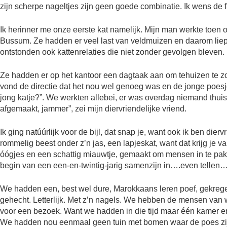
zijn scherpe nageltjes zijn geen goede combinatie. Ik wens de f
Ik herinner me onze eerste kat namelijk. Mijn man werkte toen 
Bussum. Ze hadden er veel last van veldmuizen en daarom liep e
ontstonden ook kattenrelaties die niet zonder gevolgen bleven.
Ze hadden er op het kantoor een dagtaak aan om tehuizen te z
vond de directie dat het nou wel genoeg was en de jonge poesje
jong katje?”. We werkten allebei, er was overdag niemand thuis e
afgemaakt, jammer”, zei mijn diervriendelijke vriend.
Ik ging natúúrlijk voor de bijl, dat snap je, want ook ik ben dier
rommelig beest onder z’n jas, een lapjeskat, want dat krijg je
óógjes en een schattig miauwtje, gemaakt om mensen in te pak
begin van een een-en-twintig-jarig samenzijn in….even tellen….
We hadden een, best wel dure, Marokkaans leren poef, gekrege
gehecht. Letterlijk. Met z’n nagels. We hebben de mensen van
voor een bezoek. Want we hadden in die tijd maar één kamer en
We hadden nou eenmaal geen tuin met bomen waar de poes zij