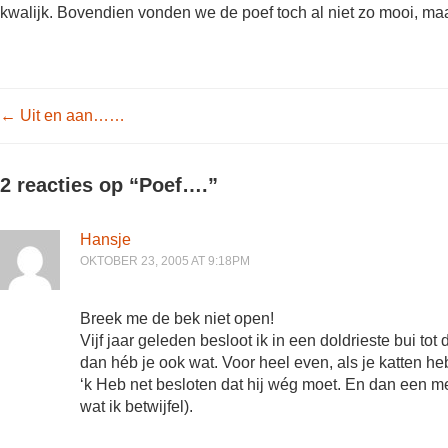
kwalijk. Bovendien vonden we de poef toch al niet zo mooi, 
Post navigation
←
Uit en aan……
2 reacties op “
Poef….
”
Hansje
OKTOBER 23, 2005 AT 9:18PM
Breek me de bek niet open!
Vijf jaar geleden besloot ik in een doldrieste bui to
dan héb je ook wat. Voor heel even, als je katten h
‘k Heb net besloten dat hij wég moet. En dan een m
wat ik betwijfel).