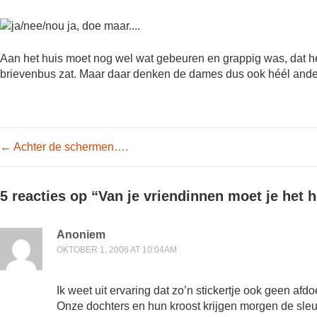
Aan het huis moet nog wel wat gebeuren en grappig was, dat he
brievenbus zat. Maar daar denken de dames dus ook héél ande
Post navigation
←
Achter de schermen….
5 reacties op “
Van je vriendinnen moet je het
Anoniem
OKTOBER 1, 2006 AT 10:04AM
Ik weet uit ervaring dat zo’n stickertje ook geen af
Onze dochters en hun kroost krijgen morgen de sleu