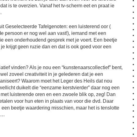
at is te overzien. Vanaf het tv-scherm eet en praat ie
.
it Geselecteerde Tafelgenoten: een luisterend oor (
n de persoon er nog wel aan vast!), iemand met een
die een onderhoudend gesprek met je voert. Een beetje
r je krijgt geen ruzie dan en dat is ook goed voor een
tiatief vinden? Als je nou een “kunstenaarscollectief” bent,
wel zoveel creativiteit in je gelederen dat je een
aniseert? Waarom moet het Leger des Heils dat nou
llicht duikelt die “eenzame kerstvierder” daar nog een
et luisterende oren en een zwoele blik op, zeg! Dan
etalen voor hun eten in plaats van voor die dvd. Daar
, een beetje waardering misschien, maar het is tenslotte
….