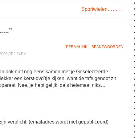
igation
Sportwielen……
→
…..
”
PERMALINK
⋅
BEANTWOORDEN
006 AT 2:24PM
dan ook niet nog eens samen met je Geselecteerde
lekker een kerst-dvd’tje kijken, want de tafelgenoot zit
 apparaat. Nee, je hebt gelijk, da’s helemaal niks…
jn verplicht. (emailadres wordt niet gepubliceerd)