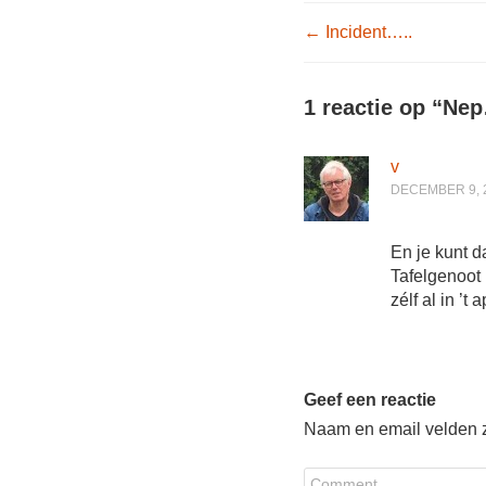
Post nav
←
Incident…..
1 reactie op “
Nep
v
DECEMBER 9, 2
En je kunt 
Tafelgenoot 
zélf al in ’t
Geef een reactie
Naam en email velden zi