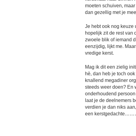
moeten schuiven, maar d
dan gezellig met je mee
Je hebt ook nog keuze u
hopelijk zit de rest va
zwoele blik of iemand 
eenzijdig, lijkt me. Maa
vredige kerst.
Mag ik dit een zielig ini
hè, dan heb je toch ook 
knallend megadiner org
steeds weer doen? En we
onderhoudend persoon m
laat je de deelnemers b
verdien je dan niks aan
een kerstgedachte……