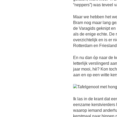
“neppers”) was teveel v
Maar we hebben het weer
Bram nog maar lang gezon
de Varagids geknipt en 
als de enige echte. De r
overzichtelijk en is er n
Rotterdam en Friesland t
En nu dan óp naar de ke
letterlijk verslingerd aa
jaar mooi, hè? Kon toch
aan en op een witte ker
Ik las in de krant dat ee
eenzame kerstvierders 
waarop iemand anderhalf 
kerstmaal naar binnen m