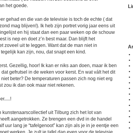
an het goede.
Li
 gehad en die van de televisie is toch de echte ( dat
d mag blijven!). Ik heb zijn portret vorig jaar eens uit
ingelijst en hij staat dan een paar weken op de schouw
est is nep en doet z’n best maar. Dan blijft het
iet zoveel uit te leggen. Want dat de man niet in
A
egelijk kan zijn, nou, dat snapt een kind.
rst. Gezellig, hoor! Ik kan er niks aan doen, maar ik ben
n dat gefrutsel in de weken voor kerst. En wat vált het dit
 niet beter? De temperaturen passen zich nog niet erg
st zou ik dan ook maar niet rekenen.
n kunstenaarscollectief uit Tilburg zich het lot van
heeft aangetrokken. Ze brengen een dvd in de handel
uur lang je “tafelgenoot” kan zijn als je in je eentje een
oet werken. Je zult je tafel dan even voor de televisie