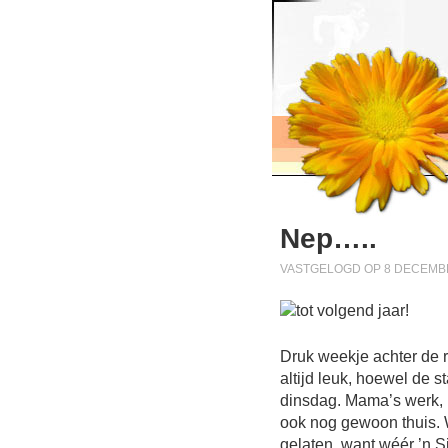
Nep…..
VASTGELOGD OP 8 DECEMBE
Druk weekje achter de r
altijd leuk, hoewel de s
dinsdag. Mama’s werk, p
ook nog gewoon thuis. 
gelaten, want wéér ’n S