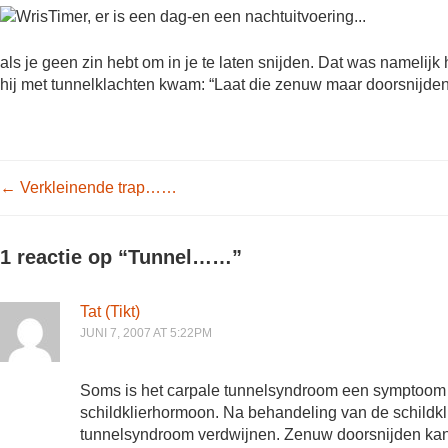
als je geen zin hebt om in je te laten snijden. Dat was namelij
hij met tunnelklachten kwam: “Laat die zenuw maar doorsnijde
Post navigation
←
Verkleinende trap……
1 reactie op “
Tunnel……
”
Tat (Tikt)
JUNI 7, 2007 AT 5:22PM
Soms is het carpale tunnelsyndroom een symptoom va
schildklierhormoon. Na behandeling van de schildkli
tunnelsyndroom verdwijnen. Zenuw doorsnijden kan 