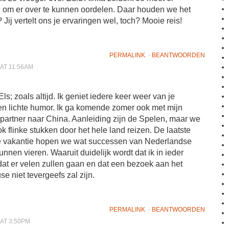
n om er over te kunnen oordelen. Daar houden we het
 Jij vertelt ons je ervaringen wel, toch? Mooie reis!
PERMALINK
⋅
BEANTWOORDEN
 AT 11:56AM
ls; zoals altijd. Ik geniet iedere keer weer van je
en lichte humor. Ik ga komende zomer ook met mijn
partner naar China. Aanleiding zijn de Spelen, maar we
k flinke stukken door het hele land reizen. De laatste
 vakantie hopen we wat successen van Nederlandse
kunnen vieren. Waaruit duidelijk wordt dat ik in ieder
at er velen zullen gaan en dat een bezoek aan het
e niet tevergeefs zal zijn.
PERMALINK
⋅
BEANTWOORDEN
 AT 3:50PM