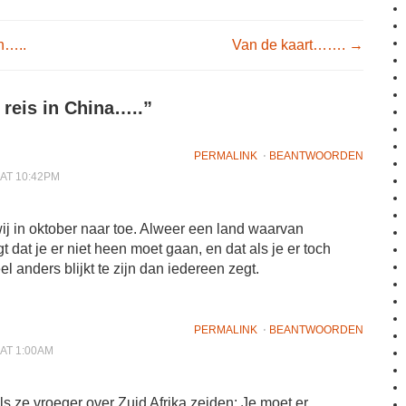
igation
n…..
Van de kaart…….
→
 reis in China…..
”
PERMALINK
⋅
BEANTWOORDEN
 AT 10:42PM
j in oktober naar toe. Alweer een land waarvan
t dat je er niet heen moet gaan, en dat als je er toch
l anders blijkt te zijn dan iedereen zegt.
PERMALINK
⋅
BEANTWOORDEN
 AT 1:00AM
s ze vroeger over Zuid Afrika zeiden: Je moet er