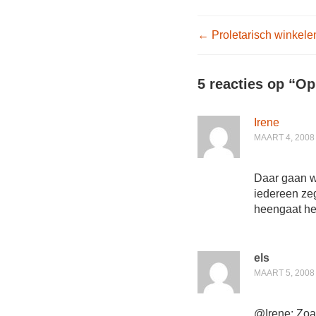
Post nav
←
Proletarisch winkele
5 reacties op “
Op
Irene
MAART 4, 2008
Daar gaan wi
iedereen zeg
heengaat hee
els
MAART 5, 2008
@Irene: Zoal