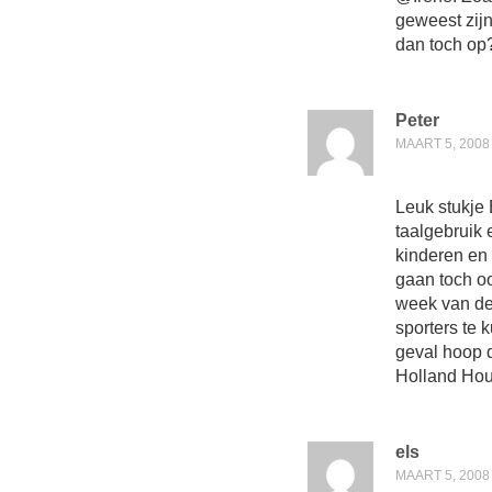
geweest zij
dan toch op?
Peter
MAART 5, 2008
Leuk stukje E
taalgebruik 
kinderen en 
gaan toch oo
week van de
sporters te 
geval hoop d
Holland Hous
els
MAART 5, 2008