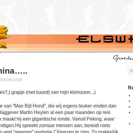
hina…..
Se
08 OM 14:00
Re
e van “Man Bijt Hond”, die wij ergens leuker vinden dan
slaggever Martin Heylen al een paar maanden op reis
k maakt hij een gigantische ronde. Vanuit Peking, waar
eindigen.Hij spreekt zomaar mensen aan, bereidt niets
je veel “gewone” gastvrije Chinezen te zien. Zo makkelijk