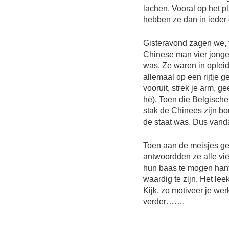
lachen. Vooral op het pl
hebben ze dan in ieder 
Gisteravond zagen we, 
Chinese man vier jonge 
was. Ze waren in oplei
allemaal op een rijtje g
vooruit, strek je arm, g
hè). Toen die Belgische 
stak de Chinees zijn bo
de staat was. Dus vand
Toen aan de meisjes gev
antwoordden ze alle vi
hun baas te mogen hante
waardig te zijn. Het lee
Kijk, zo motiveer je w
verder…….