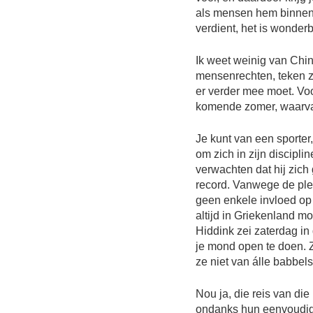
als mensen hem binnenl
verdient, het is wonderb
Ik weet weinig van Chin
mensenrechten, teken zo
er verder mee moet. Vo
komende zomer, waarva
Je kunt van een sporter,
om zich in zijn discipli
verwachten dat hij zich
record. Vanwege de pl
geen enkele invloed op
altijd in Griekenland m
Hiddink zei zaterdag in 
je mond open te doen. 
ze niet van álle babbel
Nou ja, die reis van die
ondanks hun eenvoudige