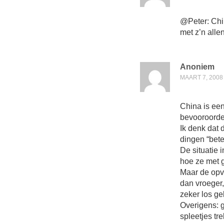
@Peter: Chin
met z’n alle
Anoniem
MAART 7, 2008
China is een
bevooroordee
Ik denk dat 
dingen “bete
De situatie i
hoe ze met 
Maar de opv
dan vroeger,
zeker los ge
Overigens: g
spleetjes tr