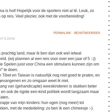
a is hot! Hopelijk voor de sporters niet al té. Leuk, zo
n op reis. Veel plezier, ook met de voorbereiding!
PERMALINK
⋅
BEANTWOORDEN
 AT 8:26PM
 prachtig land, maar ik ben dan ook wel ietwat
ld. (wij plannen al een reis voor over een jaar of 5 :-))
de Spelen juist voor China een stimulans kunnen zijn om
r” te doen.
n Tibet en Taiwan is natuurlijk nog niet goed te praten, en
gevangenen en zo omgaan weet ik niet.
ang van (gehandicapte) weeskinderen is stukken beter
 en ook de rigide een-kind politiek wordt langzaam maar
laten.
rapje van mijn kinders: hun ogen (nog meer) tot
ekken, met de mededeling: zo ben ik een chineesje :-).