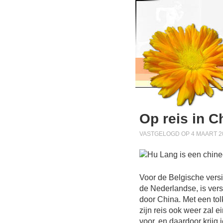
Op reis in C
VASTGELOGD OP 4 MAART 20
Voor de Belgische versi
de Nederlandse, is ver
door China. Met een tol
zijn reis ook weer zal 
voor, en daardoor krijg 