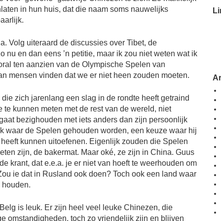
aten in hun huis, dat die naam soms nauwelijks
Li
aarlijk.
a. Volg uiteraard de discussies over Tibet, de
 nu en dan eens ’n petitie, maar ik zou niet weten wat ik
oral ten aanzien van de Olympische Spelen van
n mensen vinden dat we er niet heen zouden moeten.
A
 die zich jarenlang een slag in de rondte heeft getraind
ne te kunnen meten met de rest van de wereld, niet
 gaat bezighouden met iets anders dan zijn persoonlijk
ek waar de Spelen gehouden worden, een keuze waar hij
 heeft kunnen uitoefenen. Eigenlijk zouden die Spelen
oeten zijn, de bakermat. Maar oké, ze zijn in China. Guus
de krant, dat e.e.a. je er niet van hoeft te weerhouden om
Zou ie dat in Rusland ook doen? Toch ook een land waar
s houden.
 Belg is leuk. Er zijn heel veel leuke Chinezen, die
 omstandigheden, toch zo vriendelijk zijn en blijven