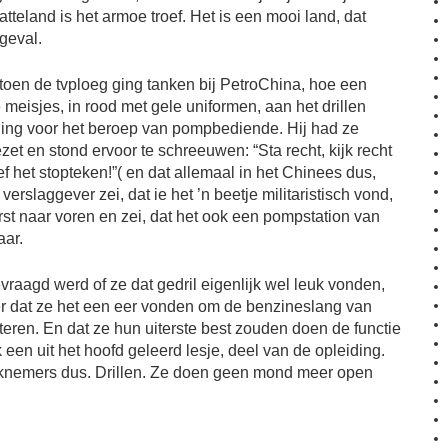
atteland is het armoe troef. Het is een mooi land, dat
geval.
toen de tvploeg ging tanken bij PetroChina, hoe een
meisjes, in rood met gele uniformen, aan het drillen
ding voor het beroep van pompbediende. Hij had ze
ezet en stond ervoor te schreeuwen: “Sta recht, kijk recht
eef het stopteken!”( en dat allemaal in het Chinees dus,
verslaggever zei, dat ie het ’n beetje militaristisch vond,
rst naar voren en zei, dat het ook een pompstation van
aar.
raagd werd of ze dat gedril eigenlijk wel leuk vonden,
er dat ze het een eer vonden om de benzineslang van
ren. En dat ze hun uiterste best zouden doen de functie
k een uit het hoofd geleerd lesje, deel van de opleiding.
erknemers dus. Drillen. Ze doen geen mond meer open