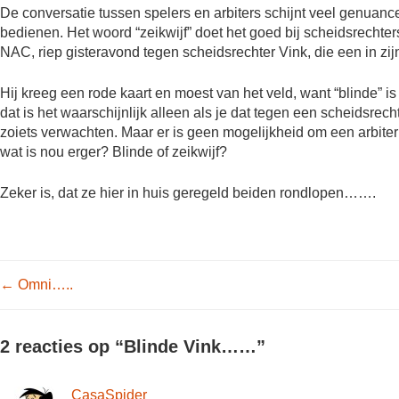
De conversatie tussen spelers en arbiters schijnt veel genuancee
bedienen. Het woord “zeikwijf” doet het goed bij scheidsrechters
NAC, riep gisteravond tegen scheidsrechter Vink, die een in zij
Hij kreeg een rode kaart en moest van het veld, want “blinde” 
dat is het waarschijnlijk alleen als je dat tegen een scheidsrech
zoiets verwachten. Maar er is geen mogelijkheid om een arbiter o
wat is nou erger? Blinde of zeikwijf?
Zeker is, dat ze hier in huis geregeld beiden rondlopen…….
Post navigation
←
Omni…..
2 reacties op “
Blinde Vink……
”
CasaSpider