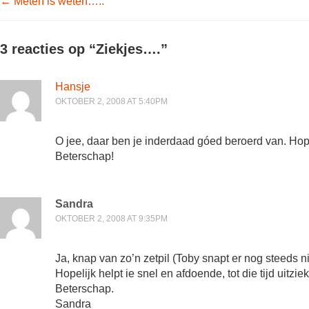
Post navigation
←
Meten is weten…..
3 reacties op “
Ziekjes….
”
Hansje
OKTOBER 2, 2008 AT 5:40PM
O jee, daar ben je inderdaad góed beroerd van. Hope
Beterschap!
Sandra
OKTOBER 2, 2008 AT 9:35PM
Ja, knap van zo’n zetpil (Toby snapt er nog steeds n
Hopelijk helpt ie snel en afdoende, tot die tijd uitzi
Beterschap.
Sandra