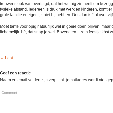
trouwens ook van overtuigd, dat het weinig zin heeft om te ze
fysieke afstand, iedereen is druk met werk en kinderen, komt er
grote familie er eigenlijk niet bij hebben. Dus dan is “tot over vij
Moet tante voorlopig natuurlijk wel in goeie doen blijven, maar d
lichamelijk, hè, dat snap je wel. Bovendien…zo’n feestje kóst
Post navigation
←
Laat…..
Geef een reactie
Naam en email velden zijn verplicht. (emailadres wordt niet ge