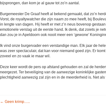
bijsprongen, dan kom je al gauw tot zo’n aantal.
Burgemeester De Graaf heeft al bekend gemaakt, dat zo’n herden
Vorst, de royaltywatcher die zijn naam zo mee heeft, bij Boulev
in lengte van dagen. Hij heeft er met z’n neus bovenop gestaan 
emotionele verslag uit de eerste hand. Ik denk, dat zoiets je net
dan zou je in Apeldoorn ook nooit meer een ‘gewone’ Koningi
Ik vind onze burgervader een verstandige man. Elk jaar de hel
was zeer spectaculair, dat kan voor niemand goed zijn. Er ko
zoveel en zo vaak ie maar wil.
Deze keer wordt de pers op afstand gehouden en zal de herdenki
neergezet. Ter beveiliging van de aanwezige koninklijke gasten.
plechtigheid aanwezig zal zijn en in de meerderheid is. Net als
Post navigation
←
Geen krimp…..