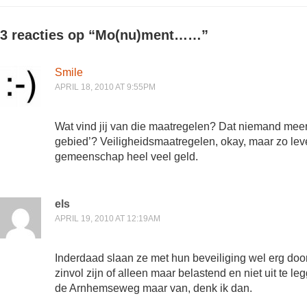
3 reacties op “
Mo(nu)ment……
”
Smile
APRIL 18, 2010 AT 9:55PM
Wat vind jij van die maatregelen? Dat niemand meer 
gebied’? Veiligheidsmaatregelen, okay, maar zo leve
gemeenschap heel veel geld.
els
APRIL 19, 2010 AT 12:19AM
Inderdaad slaan ze met hun beveiliging wel erg doo
zinvol zijn of alleen maar belastend en niet uit te l
de Arnhemseweg maar van, denk ik dan.