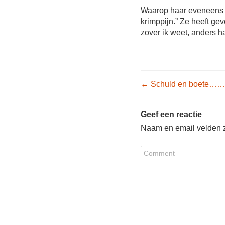
Waarop haar eveneens li
krimppijn.” Ze heeft ge
zover ik weet, anders h
Post nav
←
Schuld en boete……
Geef een reactie
Naam en email velden zi