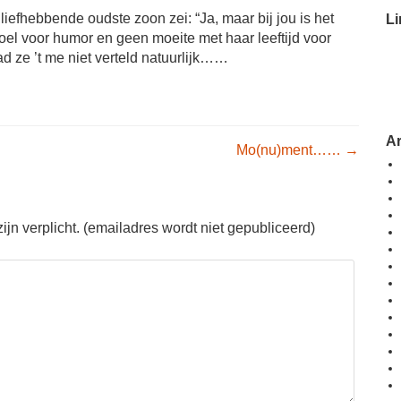
efhebbende oudste zoon zei: “Ja, maar bij jou is het
Li
voel voor humor en geen moeite met haar leeftijd voor
ad ze ’t me niet verteld natuurlijk……
A
igation
Mo(nu)ment……
→
jn verplicht. (emailadres wordt niet gepubliceerd)