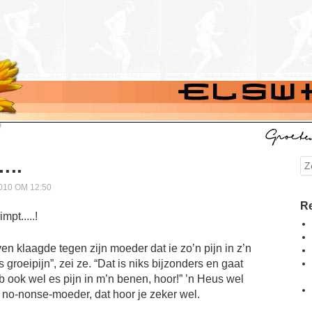
…..
Se
010 OM 12:50
Re
n klaagde tegen zijn moeder dat ie zo’n pijn in z’n
groeipijn”, zei ze. “Dat is niks bijzonders en gaat
b ook wel es pijn in m’n benen, hoor!” ’n Heus wel
 no-nonse-moeder, dat hoor je zeker wel.