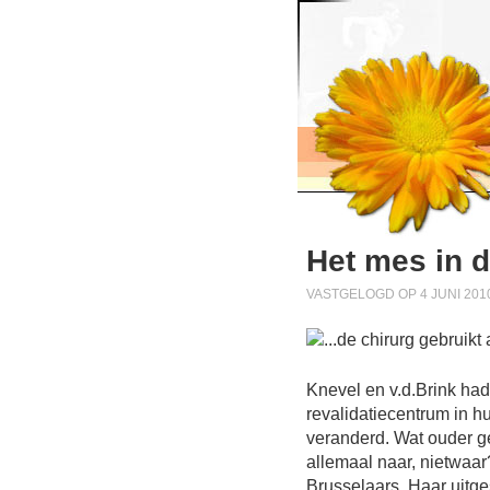
Het mes in d
VASTGELOGD OP 4 JUNI 2010
Knevel en v.d.Brink ha
revalidatiecentrum in h
veranderd. Wat ouder ge
allemaal naar, nietwaar?
Brusselaars. Haar uitg