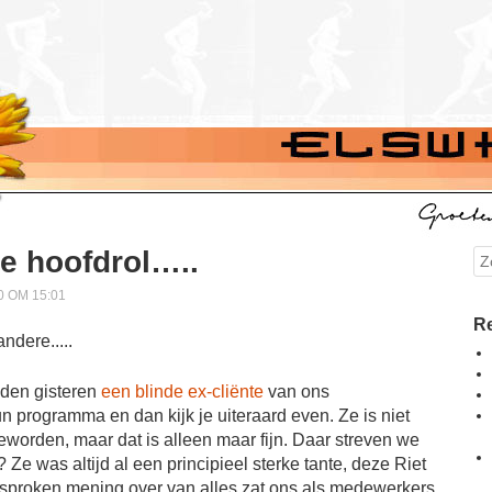
e hoofdrol…..
Se
 OM 15:01
Re
dden gisteren
een blinde ex-cliënte
van ons
un programma en dan kijk je uiteraard even. Ze is niet
worden, maar dat is alleen maar fijn. Daar streven we
 Ze was altijd al een principieel sterke tante, deze Riet
esproken mening over van alles zat ons als medewerkers