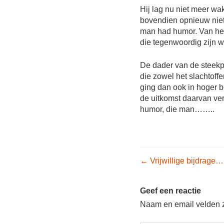
Hij lag nu niet meer wak
bovendien opnieuw niet
man had humor. Van het
die tegenwoordig zijn w
De dader van de steekpa
die zowel het slachtoff
ging dan ook in hoger 
de uitkomst daarvan verw
humor, die man……..
Post nav
←
Vrijwillige bijdrage
Geef een reactie
Naam en email velden zi