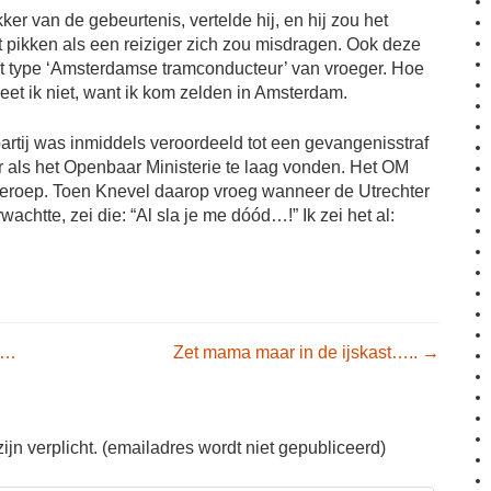
ker van de gebeurtenis, vertelde hij, en hij zou het
 pikken als een reiziger zich zou misdragen. Ook deze
 type ‘Amsterdamse tramconducteur’ van vroeger. Hoe
eet ik niet, want ik kom zelden in Amsterdam.
rtij was inmiddels veroordeeld tot een gevangenisstraf
er als het Openbaar Ministerie te laag vonden. Het OM
beroep. Toen Knevel daarop vroeg wanneer de Utrechter
achtte, zei die: “Al sla je me dóód…!” Ik zei het al:
igation
……
Zet mama maar in de ijskast…..
→
jn verplicht. (emailadres wordt niet gepubliceerd)