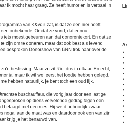
ar ik mocht haar graag. Ze heeft humor en is verbaal ’n
Li
 programma van K&vdB zat, is dat ze een nier heeft
 een onbekende. Omdat ze vond, dat er nou
s iets moest gebeuren aan dat donorentekort. En dat ze
 te zijn om te doneren, maar dat ook best als levend
A
veelbesproken Donorshow van BNN trok haar over de
 zo’n beslissing. Maar zo zit Riet dus in elkaar. En echt,
Donor ja, maar ik wil wel eerst het loodje hebben gelegd.
me hebben natuurlijk, je bent toch een oud lijk.
trechtse buschauffeur, die vorig jaar door een lastige
 aangesproken op diens vervelende gedrag tegen een
rd belaagd met een mes. Hij werd behoorlijk zwaar
s nogal aan de maat was en daardoor ook een van zijn
ar krijg je het benauwd van.