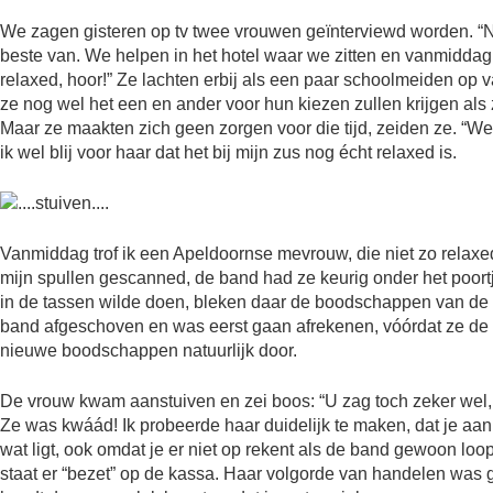
We zagen gisteren op tv twee vrouwen geïnterviewd worden. “N
beste van. We helpen in het hotel waar we zitten en vanmiddag
relaxed, hoor!” Ze lachten erbij als een paar schoolmeiden op v
ze nog wel het een en ander voor hun kiezen zullen krijgen als z
Maar ze maakten zich geen zorgen voor die tijd, zeiden ze. “W
ik wel blij voor haar dat het bij mijn zus nog écht relaxed is.
Vanmiddag trof ik een Apeldoornse mevrouw, die niet zo relax
mijn spullen gescanned, de band had ze keurig onder het poort
in de tassen wilde doen, bleken daar de boodschappen van de 
band afgeschoven en was eerst gaan afrekenen, vóórdat ze de 
nieuwe boodschappen natuurlijk door.
De vrouw kwam aanstuiven en zei boos: “U zag toch zeker wel,
Ze was kwáád! Ik probeerde haar duidelijk te maken, dat je aan
wat ligt, ook omdat je er niet op rekent als de band gewoon loopt
staat er “bezet” op de kassa. Haar volgorde van handelen was g