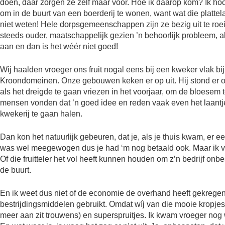
doen, daar zorgen ze zelf maar voor. Hoe ik daarop kom? Ik hoo
om in de buurt van een boerderij te wonen, want wat die platte
niet weten! Hele dorpsgemeenschappen zijn ze bezig uit te roei
steeds ouder, maatschappelijk gezien ’n behoorlijk probleem, a
aan en dan is het wéér niet goed!
Wij haalden vroeger ons fruit nogal eens bij een kweker vlak b
Kroondomeinen. Onze gebouwen keken er op uit. Hij stond er om
als het dreigde te gaan vriezen in het voorjaar, om de bloesem
mensen vonden dat ’n goed idee en reden vaak even het laantje
kwekerij te gaan halen.
Dan kon het natuurlijk gebeuren, dat je, als je thuis kwam, er 
was wel meegewogen dus je had ‘m nog betaald ook. Maar ik von
Of die fruitteler het vol heeft kunnen houden om z’n bedrijf onbe
de buurt.
En ik weet dus niet of de economie de overhand heeft gekrege
bestrijdingsmiddelen gebruikt. Omdat wíj van die mooie kropj
meer aan zit trouwens) en superspruitjes. Ik kwam vroeger nog 