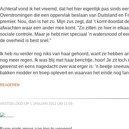
Achteraf vond ik het vreemd, dat het hier eigenlijk pas sinds e
Overstromingen die een oppervlak beslaan van Duitsland en F
premier. Nou, dan is het zo. Mijn zus zegt, dat ’t komt doordat d
afwachten waar een ander mee komt. “Zo zitten ze hier in elkaa
sociale controle. Maar je hebt niet speciaal ’n watersnood of 
de overheid is best snel.”
Ik heb nu verder nog niks van haar gehoord, want ze hebben a
nog meer regen. Ik was blij met haar berichtje, hoor! Je zit toc
gewenst en eens nagedacht over wat erger is: ’n beetje sneeuwr
bakken modder en troep oplevert en waarvan het einde nog lang 
REAGEREN
VASTGELOGD OP 1 JANUARI 2011 OM 15:09
Even niets meer aan toe te voegen!