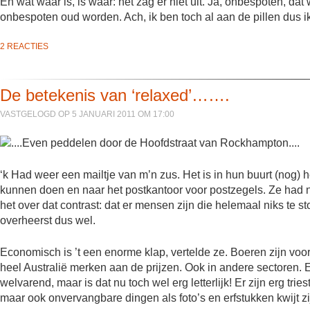
En wat waar is, is waar: het zag er niet uit. Ja, onbespoten, d
onbespoten oud worden. Ach, ik ben toch al aan de pillen dus 
2 REACTIES
De betekenis van ‘relaxed’…….
VASTGELOGD OP 5 JANUARI 2011 OM 17:00
‘k Had weer een mailtje van m’n zus. Het is in hun buurt (no
kunnen doen en naar het postkantoor voor postzegels. Ze had n
het over dat contrast: dat er mensen zijn die helemaal niks te 
overheerst dus wel.
Economisch is ’t een enorme klap, vertelde ze. Boeren zijn voor
heel Australië merken aan de prijzen. Ook in andere sectoren. 
welvarend, maar is dat nu toch wel erg letterlijk! Er zijn erg t
maar ook onvervangbare dingen als foto’s en erfstukken kwijt zi