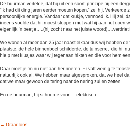
De buurman vertelde, dat hij uit een soort principe bij een derg
“Ik had dit ding jaren eerder moeten kopen.” zei hij. Verkeerd
persoonlijke energie. Vandaar dat krukje, vermoed ik. Hij zei, d
ineens voelde dat hij moest stoppen met wat hij aan het doen was
eigenlijk ’n beetje…..(hij zocht naar het juiste woord)….verdrieti
We wonen al meer dan 25 jaar naast elkaar dus wij hebben de t
plaatste, de hele binnenboel schilderde, de tuinserre, die hij 
hielp met klusjes waar wij tegenaan hikten en die voor hem een 
Daar moet je ‘m nu niet aan herinneren. Er valt weinig te troost
natuurlijk ook al. We hebben maar afgesproken, dat we heel da
dat we maar gewoon de tering naar de nering zullen zetten.
En de buurman, hij schuurde voort….elektrisch…..
Post navigation
←
Draadloos…..