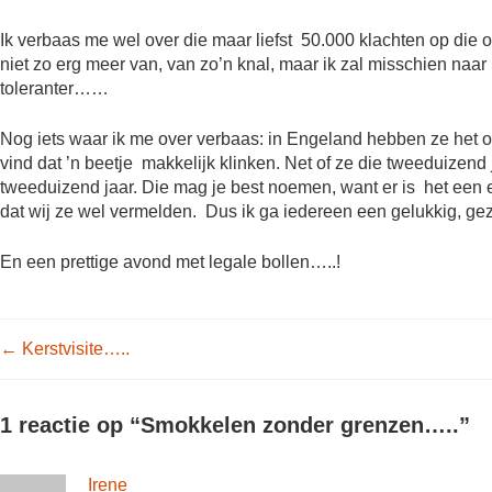
Ik verbaas me wel over die maar liefst 50.000 klachten op die ov
niet zo erg meer van, van zo’n knal, maar ik zal misschien naa
toleranter……
Nog iets waar ik me over verbaas: in Engeland hebben ze het ov
vind dat ’n beetje makkelijk klinken. Net of ze die tweeduizend 
tweeduizend jaar. Die mag je best noemen, want er is het een 
dat wij ze wel vermelden. Dus ik ga iedereen een gelukkig, g
En een prettige avond met legale bollen…..!
Post navigation
←
Kerstvisite…..
1 reactie op “
Smokkelen zonder grenzen…..
”
Irene