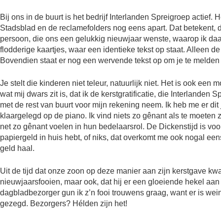
Bij ons in de buurt is het bedrijf Interlanden Spreigroep actie
Stadsblad en de reclamefolders nog eens apart. Dat betekent, 
persoon, die ons een gelukkig nieuwjaar wenste, waarop ik daar
flodderige kaartjes, waar een identieke tekst op staat. Alleen 
Bovendien staat er nog een wervende tekst op om je te melden 
Je stelt die kinderen niet teleur, natuurlijk niet. Het is ook ee
wat mij dwars zit is, dat ik de kerstgratificatie, die Interland
met de rest van buurt voor mijn rekening neem. Ik heb me er di
klaargelegd op de piano. Ik vind niets zo gênant als te moeten z
net zo gênant voelen in hun bedelaarsrol. De Dickenstijd is voor
papiergeld in huis hebt, of niks, dat overkomt me ook nogal e
geld haal.
Uit de tijd dat onze zoon op deze manier aan zijn kerstgave kw
nieuwjaarsfooien, maar ook, dat hij er een gloeiende hekel aan
dagbladbezorger gun ik z’n fooi trouwens graag, want er is wei
gezegd. Bezorgers? Hélden zijn het!