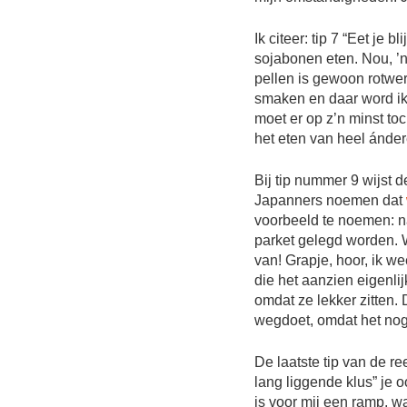
Ik citeer: tip 7 “Eet je
sojabonen eten. Nou, ’n
pellen is gewoon rotwerk
smaken en daar word ik 
moet er op z’n minst to
het eten van heel ándere
Bij tip nummer 9 wijst d
Japanners noemen dat
voorbeeld te noemen: na
parket gelegd worden. 
van! Grapje, hoor, ik w
die het aanzien eigenlij
omdat ze lekker zitten. 
wegdoet, omdat het nog
De laatste tip van de r
lang liggende klus” je 
is voor mij een ramp, w