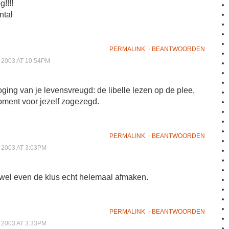
g!!!!
ntal
PERMALINK
⋅
BEANTWOORDEN
2003 AT 10:54PM
oging van je levensvreugd: de libelle lezen op de plee,
ment voor jezelf zogezegd.
PERMALINK
⋅
BEANTWOORDEN
2003 AT 3:03PM
 wel even de klus echt helemaal afmaken.
PERMALINK
⋅
BEANTWOORDEN
2003 AT 3:33PM