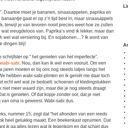
Li
 blij”. Daartoe moet je bananen, sinaasappelen, paprika en
 banaantje gaat er op z’n tijd best in, maar sinaasappels
, terwijl je van tevoren nooit precies weet hoe ze zullen
wat vreugdeloos van. Paprika’s vind ik lekker, maar dan
ch wel wat versiering bij. En sojabonen…? Ik word van
 dingen blij!
A
e schrijfster op ” het genieten van het imperfecte”.
wabi-sabi
. Nou, dan kan ik wel even vooruit. Om een
 jaren moeten er bij ons nog steeds latjes langs het
We hebben wabi-sabi-plinten en ik geniét me daar toch
eet echt wel wat ze bedoelt: schoenen of kledingstukken
k niet meer waard zijn, maar die je nog steeds draagt
Dat is genieten. Of dat kopje zonder oor, dat je niet
 van oma is geweest. Wabi-sabi dus.
eeks, nummer 15, zegt dat “het afronden van een reeds
ook heel gelukkig maakt. Een boekenkast opruimen. Dat
ant ik ga alles lezen wat ik tegenkom en dat schiet dus