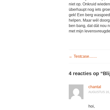
niet op. Onkruid wieden. 
überhaupt nog iets groe
gek! Een berg wasgoed 
helpen. Maar wél doorgaa
ben bang, dat dát nou ne
met mijn levensvreugd
Post nav
←
Testcase……
4 reacties op “
Bli
chantal
AUGUSTUS 16, 
hoi,