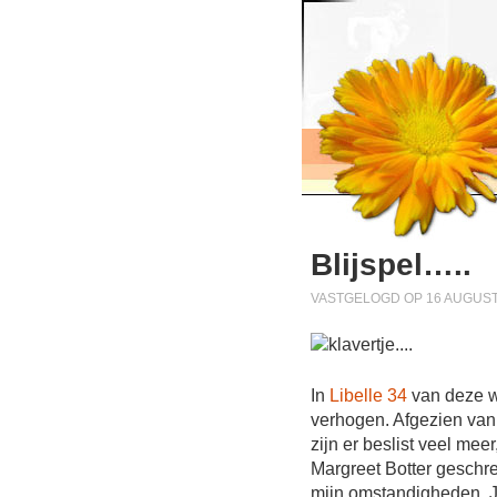
Blijspel…..
VASTGELOGD OP 16 AUGUST
In
Libelle 34
van deze w
verhogen. Afgezien van h
zijn er beslist veel mee
Margreet Botter geschrev
mijn omstandigheden. Je 