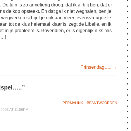
De tuin is zo armetierig droog, dat ik al blij ben, dat er
ns de kop opsteekt. En dat ga ik niet weghalen, ben je
wegwerken schijnt je ook aan meer levensvreugde te
n tot de klus helemaal klaar is, zegt de Libelle, en ik
t mijn probleem is. Bovendien, er is eigenlijk niks mis
e…!
igation
Prinsendag…..
→
jspel…..
”
PERMALINK
⋅
BEANTWOORDEN
2003 AT 11:56PM