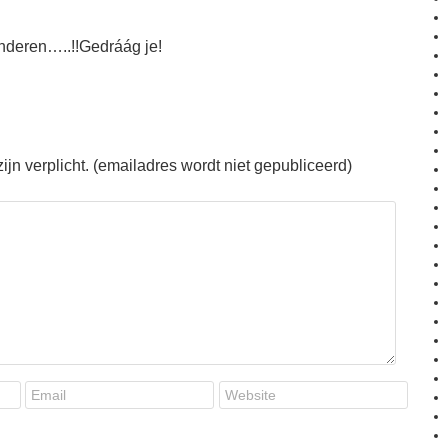
inderen…..!!Gedráág je!
jn verplicht. (emailadres wordt niet gepubliceerd)