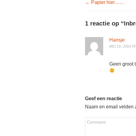
Post nav
←
Papier hier……
1 reactie op “
Inb
Hansje
MEI 19, 2004 A
Geen groot t
Geef een reactie
Naam en email velden zi