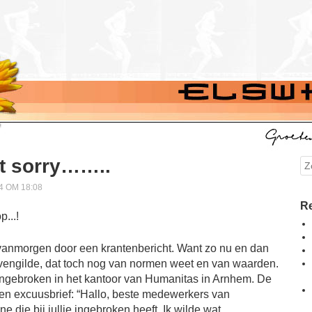
gt sorry……..
Se
4 OM 18:08
Re
anmorgen door een krantenbericht. Want zo nu en dan
ievengilde, dat toch nog van normen weet en van waarden.
 ingebroken in het kantoor van Humanitas in Arnhem. De
n excuusbrief: “Hallo, beste medewerkers van
 die bij jullie ingebroken heeft. Ik wilde wat