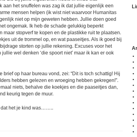
aan het snuffelen was zag ik dat jullie eigenlijk een
Li
n arme mensen helpen (ik wist niet waarvoor Humanitas
eigenlijk niet op mijn geweten hebben. Jullie doen goed
r het ongemak. Ik heb de schade gelukkig beperkt
 maar stopverf te kopen en de plastikke ruit te plaatsen.
kjes uit de trommel op, en wat paaseitjes. Als ik goed bij
e bijdrage storten op jullie rekening. Excuses voor het
A
jullie wel denken ‘die spoort niet’ maar ik kan er ook
brief op haar bureau vond, zei: “Dit is toch schattig! Hij
olders hebben gelezen en wroeging hebben gekregen!”.
aal niets, behalve die koekjes en die paaseitjes dan,
tond keurig tegen de muur.
n dat het je kind was……..