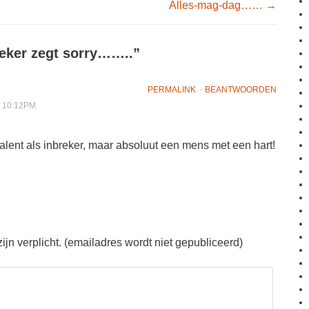
igation
Alles-mag-dag……
→
reker zegt sorry……..
”
PERMALINK
⋅
BEANTWOORDEN
T 10:12PM
alent als inbreker, maar absoluut een mens met een hart!
jn verplicht. (emailadres wordt niet gepubliceerd)