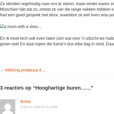
Ze stonden regelmatig naar ons te staren, maar verder waren ze n
Misschien lijkt dat zo, omdat ze van die lange nekken hebben en
had een goed gesprek met deze, waardoor ze wel even wou po
En ik moet toch ook even laten zien wat voor ’n uitzicht we had
groen ook! En daar lopen die llama’s dus elke dag in rond. Da
Post navigation
←
Afdeling prietpraat 4….
3 reacties op “
Hooghartige buren……
”
Brillie
JUNI 14, 2005 AT 10:14PM