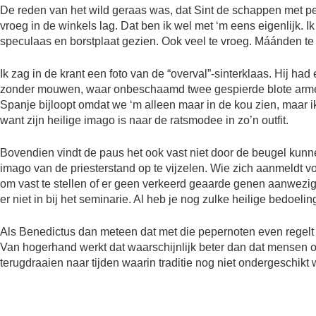
De reden van het wild geraas was, dat Sint de schappen met pe
vroeg in de winkels lag. Dat ben ik wel met ‘m eens eigenlijk.
speculaas en borstplaat gezien. Ook veel te vroeg. Máánden te v
Ik zag in de krant een foto van de “overval”-sinterklaas. Hij had
zonder mouwen, waar onbeschaamd twee gespierde blote armen u
Spanje bijloopt omdat we ‘m alleen maar in de kou zien, maar i
want zijn heilige imago is naar de ratsmodee in zo’n outfit.
Bovendien vindt de paus het ook vast niet door de beugel kunnen
imago van de priesterstand op te vijzelen. Wie zich aanmeldt v
om vast te stellen of er geen verkeerd geaarde genen aanwezig 
er niet in bij het seminarie. Al heb je nog zulke heilige bedoelin
Als Benedictus dan meteen dat met die pepernoten even regelt al
Van hogerhand werkt dat waarschijnlijk beter dan dat mensen op
terugdraaien naar tijden waarin traditie nog niet ondergesch