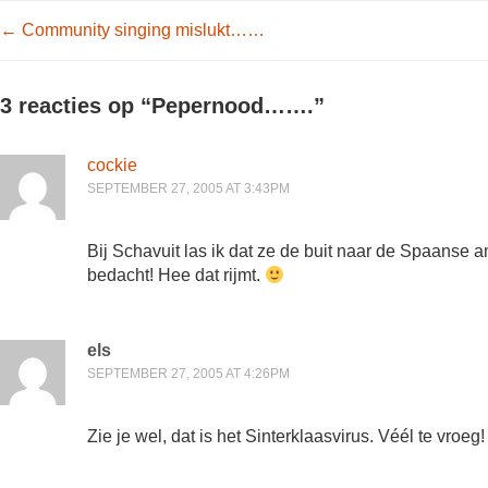
Post navigation
←
Community singing mislukt……
3 reacties op “
Pepernood…….
”
cockie
SEPTEMBER 27, 2005 AT 3:43PM
Bij Schavuit las ik dat ze de buit naar de Spaanse 
bedacht! Hee dat rijmt.
els
SEPTEMBER 27, 2005 AT 4:26PM
Zie je wel, dat is het Sinterklaasvirus. Véél te vroeg!