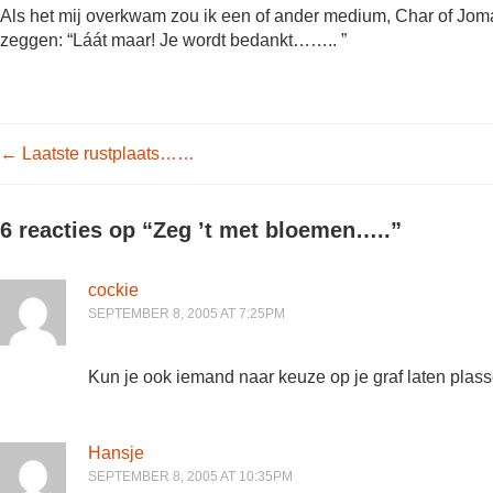
Als het mij overkwam zou ik een of ander medium, Char of Joman
zeggen: “Láát maar! Je wordt bedankt…….. ”
Post navigation
←
Laatste rustplaats……
6 reacties op “
Zeg ’t met bloemen…..
”
cockie
SEPTEMBER 8, 2005 AT 7:25PM
Kun je ook iemand naar keuze op je graf laten pla
Hansje
SEPTEMBER 8, 2005 AT 10:35PM