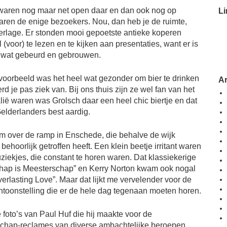
waren nog maar net open daar en dan ook nog op
Li
en de enige bezoekers. Nou, dan heb je de ruimte,
Berlage. Er stonden mooi gepoetste antieke koperen
l (voor) te lezen en te kijken aan presentaties, want er is
l wat gebeurd en gebrouwen.
voorbeeld was het heel wat gezonder om bier te drinken
A
d je pas ziek van. Bij ons thuis zijn ze wel fan van het
lië waren was Grolsch daar een heel chic biertje en dat
elderlanders best aardig.
em over de ramp in Enschede, die behalve de wijk
hoorlijk getroffen heeft. Een klein beetje irritant waren
ekjes, die constant te horen waren. Dat klassiekerige
hap is Meesterschap” en Kerry Norton kwam ook nogal
erlasting Love”. Maar dat lijkt me vervelender voor de
toonstelling die er de hele dag tegenaan moeten horen.
foto’s van Paul Huf die hij maakte voor de
hap-reclames van diverse ambachtelijke beroepen.