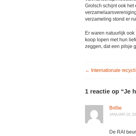
Grolsch schijnt ook het 
verzamelaarsvereniging
verzameling stond er natu
Er waren natuurlijk ook 
koop lopen met hun lie
zeggen, dat een pilsje 
Post nav
←
Internationale recy
1 reactie op “
Je h
Brillie
JANUARI 10, 2
De RAI beur