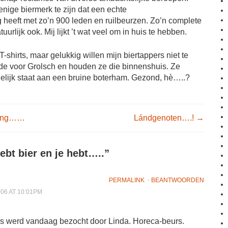
enige biermerk te zijn dat een echte
 heeft met zo’n 900 leden en ruilbeurzen. Zo’n complete
urlijk ook. Mij lijkt ’t wat veel om in huis te hebben.
T-shirts, maar gelukkig willen mijn biertappers niet te
fde voor Grolsch en houden ze die binnenshuis. Ze
gelijk staat aan een bruine boterham. Gezond, hè…..?
igation
cling……
Lándgenoten….!
→
ebt bier en je hebt…..
”
PERMALINK
⋅
BEANTWOORDEN
006 AT 10:01PM
s werd vandaag bezocht door Linda. Horeca-beurs.