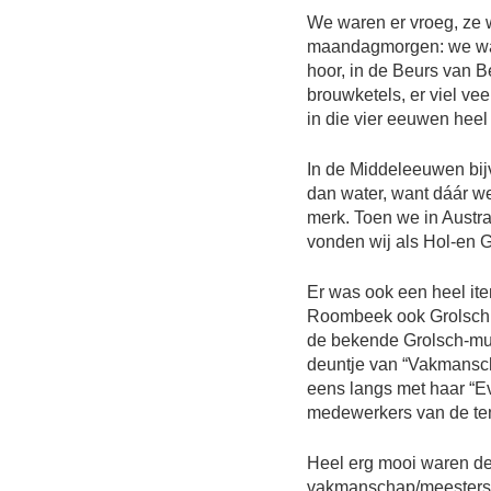
We waren er vroeg, ze 
maandagmorgen: we war
hoor, in de Beurs van 
brouwketels, er viel vee
in die vier eeuwen hee
In de Middeleeuwen bij
dan water, want dáár wer
merk. Toen we in Austra
vonden wij als Hol-en G
Er was ook een heel it
Roombeek ook Grolsch be
de bekende Grolsch-muzi
deuntje van “Vakmansc
eens langs met haar “Ev
medewerkers van de ten
Heel erg mooi waren de 
vakmanschap/meestersc