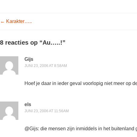
Post navigation
←
Karakter…..
8 reacties op “
Au…..!
”
Gijs
JUNI 23, 2006 AT 8:58AM
Hoef je daar in ieder geval voorlopig niet meer op d
els
JUNI 23, 2006 AT 11:56AM
@Gijs: die mensen zijn inmiddels in het buitenland 