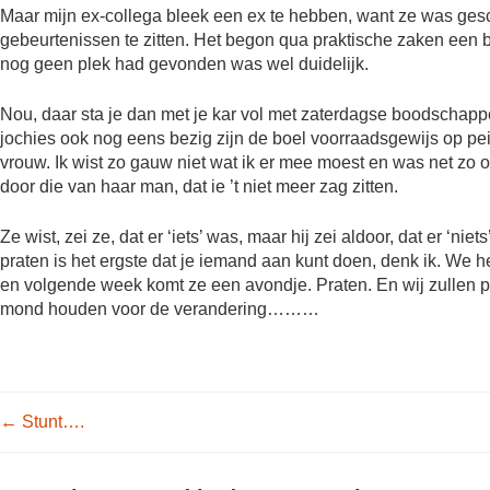
Maar mijn ex-collega bleek een ex te hebben, want ze was gesc
gebeurtenissen te zitten. Het begon qua praktische zaken een 
nog geen plek had gevonden was wel duidelijk.
Nou, daar sta je dan met je kar vol met zaterdagse boodscha
jochies ook nog eens bezig zijn de boel voorraadsgewijs op pei
vrouw. Ik wist zo gauw niet wat ik er mee moest en was net zo 
door die van haar man, dat ie ’t niet meer zag zitten.
Ze wist, zei ze, dat er ‘iets’ was, maar hij zei aldoor, dat er ‘nie
praten is het ergste dat je iemand aan kunt doen, denk ik. W
en volgende week komt ze een avondje. Praten. En wij zullen p
mond houden voor de verandering………
Post navigation
←
Stunt….