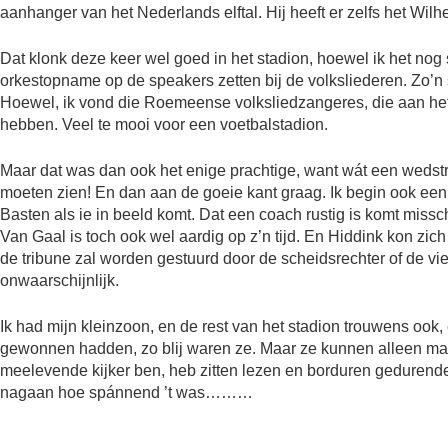
aanhanger van het Nederlands elftal. Hij heeft er zelfs het Wilh
Dat klonk deze keer wel goed in het stadion, hoewel ik het nog
orkestopname op de speakers zetten bij de volksliederen. Zo’n s
Hoewel, ik vond die Roemeense volksliedzangeres, die aan het
hebben. Veel te mooi voor een voetbalstadion.
Maar dat was dan ook het enige prachtige, want wát een wedstr
moeten zien! En dan aan de goeie kant graag. Ik begin ook een b
Basten als ie in beeld komt. Dat een coach rustig is komt missc
Van Gaal is toch ook wel aardig op z’n tijd. En Hiddink kon zi
de tribune zal worden gestuurd door de scheidsrechter of de vie
onwaarschijnlijk.
Ik had mijn kleinzoon, en de rest van het stadion trouwens oo
gewonnen hadden, zo blij waren ze. Maar ze kunnen alleen maar
meelevende kijker ben, heb zitten lezen en borduren gedurende
nagaan hoe spánnend ’t was………