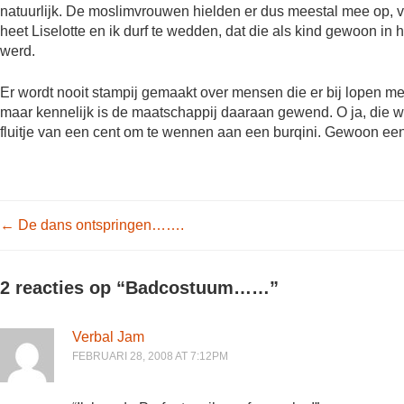
natuurlijk. De moslimvrouwen hielden er dus meestal mee op, v
heet Liselotte en ik durf te wedden, dat die als kind gewoon i
werd.
Er wordt nooit stampij gemaakt over mensen die er bij lopen met
maar kennelijk is de maatschappij daaraan gewend. O ja, die wa
fluitje van een cent om te wennen aan een burqini. Gewoon een
Post navigation
←
De dans ontspringen…….
2 reacties op “
Badcostuum……
”
Verbal Jam
FEBRUARI 28, 2008 AT 7:12PM