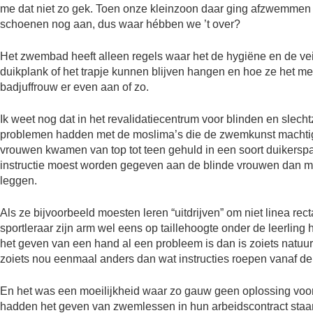
me dat niet zo gek. Toen onze kleinzoon daar ging afzwemmen 
schoenen nog aan, dus waar hébben we ’t over?
Het zwembad heeft alleen regels waar het de hygiëne en de veil
duikplank of het trapje kunnen blijven hangen en hoe ze het met
badjuffrouw er even aan of zo.
Ik weet nog dat in het revalidatiecentrum voor blinden en slecht
problemen hadden met de moslima’s die de zwemkunst machtig
vrouwen kwamen van top tot teen gehuld in een soort duikerspa
instructie moest worden gegeven aan de blinde vrouwen dan 
leggen.
Als ze bijvoorbeeld moesten leren “uitdrijven” om niet linea re
sportleraar zijn arm wel eens op taillehoogte onder de leerling
het geven van een hand al een probleem is dan is zoiets natuurl
zoiets nou eenmaal anders dan wat instructies roepen vanaf de
En het was een moeilijkheid waar zo gauw geen oplossing vo
hadden het geven van zwemlessen in hun arbeidscontract staa