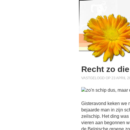
Recht zo die
VASTGELOGD OP 23 APRIL 20
Gisteravond keken we n
bejaarde man in zijn s
zeilschip. Het ding was w
vieren aan begonnen wa
de Belgische groene zo