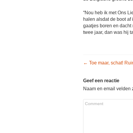
“Nou heb ik met Ons Li
halen alsdat de boot af 
gaatjes boren en dacht 
twee jaar, dan was hij 
Post nav
←
Toe maar, schat! Ru
Geef een reactie
Naam en email velden zi