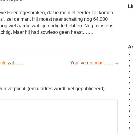
Li
eve Heer afgesproken, dat ie me niet eerder zal komen
is”, zei de man. Hij moest naar schatting nog 64.000
nog wel aardig wat tijd nodig te hebben. Nog minstens
tachtig. Maar hij had sowieso geen haast…….
A
igation
imte zat……
You ‘ve got mail……
→
jn verplicht. (emailadres wordt niet gepubliceerd)