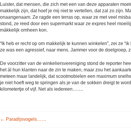
Luister, dat mensen, die zich met een van deze apparaten moe
makkelijk zijn, dat hoef je mij niet te vertellen, dat zal zo zij
onaangenaam. Ze ragde een terras op, waar ze met veel misbaa
stond, ze reed door een supermarkt waar ze expres heel moeilij
mákkelijk omheen kon.
“Ik heb er recht op om makkelijk te kunnen winkelen”, zei ze “i
ze was een agressief, naar mens. Jammer voor de doelgroep, z
De voorzitter van de winkeliersvereniging stond de reporter hee
het ál hun klanten naar de zin te maken, maar zou het aankaar
meteen maar landelijk, dat scootmobielen een maximum snelhe
je niet hoeft weg te springen als je van de sokken dreigt te w
kilometertje of vijf. Net als iedereen…….
Post navigation
←
Paradijsvogels……