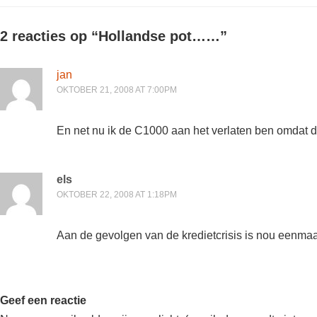
2 reacties op “
Hollandse pot……
”
jan
OKTOBER 21, 2008 AT 7:00PM
En net nu ik de C1000 aan het verlaten ben omdat d
els
OKTOBER 22, 2008 AT 1:18PM
Aan de gevolgen van de kredietcrisis is nou eenmaal
Geef een reactie