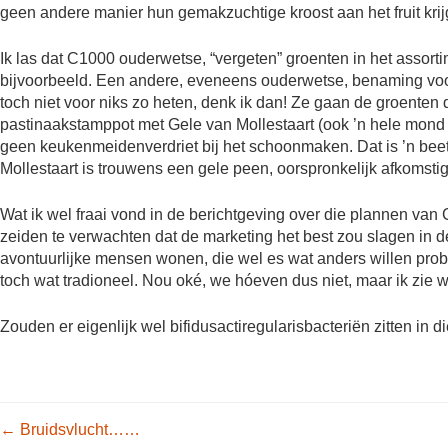
geen andere manier hun gemakzuchtige kroost aan het fruit kri
Ik las dat C1000 ouderwetse, “vergeten” groenten in het assor
bijvoorbeeld. Een andere, eveneens ouderwetse, benaming voor
toch niet voor niks zo heten, denk ik dan! Ze gaan de groenten
pastinaakstamppot met Gele van Mollestaart (ook ’n hele mond 
geen keukenmeidenverdriet bij het schoonmaken. Dat is ’n beet
Mollestaart is trouwens een gele peen, oorspronkelijk afkomstig
Wat ik wel fraai vond in de berichtgeving over die plannen van 
zeiden te verwachten dat de marketing het best zou slagen in 
avontuurlijke mensen wonen, die wel es wat anders willen prober
toch wat tradioneel. Nou oké, we hóeven dus niet, maar ik zie 
Zouden er eigenlijk wel bifidusactiregularisbacteriën zitten in 
Post navigation
←
Bruidsvlucht……